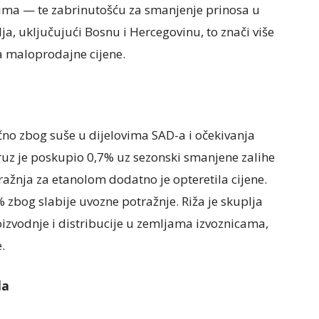
ima — te zabrinutošću za smanjenje prinosa u
lja, uključujući Bosnu i Hercegovinu, to znači više
na maloprodajne cijene.
ično zbog suše u dijelovima SAD-a i očekivanja
uruz je poskupio 0,7% uz sezonski smanjene zalihe
tražnja za etanolom dodatno je opteretila cijene.
% zbog slabije uvozne potražnje. Riža je skuplja
izvodnje i distribucije u zemljama izvoznicama,
.
da