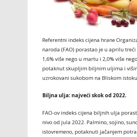
Referentni indeks cijena hrane Organiza
naroda (FAO) porastao je u aprilu tre
1,6% više nego u martu i 2,0% više neg
potaknut skupljim biljnim uljima i viš
uzrokovani sukobom na Bliskom istoku do
Biljna ulja: najveći skok od 2022.
FAO-ov indeks cijena biljnih ulja poras
nivo od jula 2022. Palmino, sojino, sunc
istovremeno, potaknuti jačanjem potraž