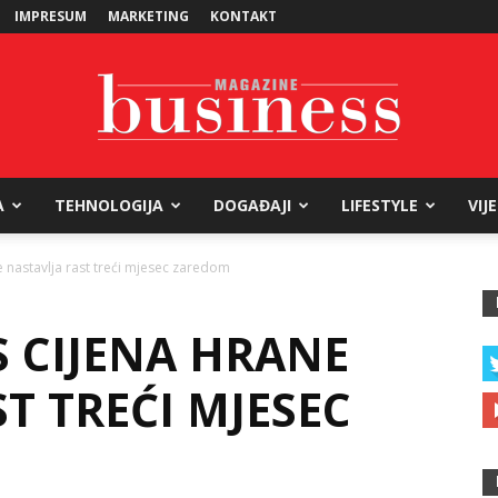
IMPRESUM
MARKETING
KONTAKT
A
TEHNOLOGIJA
DOGAĐAJI
LIFESTYLE
VIJ
Business
 nastavlja rast treći mjesec zaredom
S CIJENA HRANE
Magazine
T TREĆI MJESEC