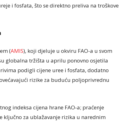
eje i fosfata, što se direktno preliva na troškove
a
tem (
AMIS
), koji djeluje u okviru FAO-a u svom
 su globalna tržišta u aprilu ponovno osjetila
ivima podigli cijene uree i fosfata, dodatno
ovećavajući rizike za buduću poljoprivrednu
ntnog indeksa cijena hrane FAO‑a; praćenje
taje ključno za ublažavanje rizika u narednim