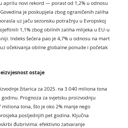
 u aprilu novi rekord — porast od 1,2% u odnosu
 Govedina je poskupjela zbog ograničenih zaliha
r porasla uz jaču sezonsku potražnju u Evropskoj
ojeftinili 1,1% zbog obilnih zaliha mlijeka u EU-u
aniji. Indeks šećera pao je 4,7% u odnosu na mart
 uz očekivanja obilne globalne ponude i početak
neizvjesnost ostaje
vodnje žitarica za 2025. na 3.040 miliona tona
godinu. Prognoza za svjetsku proizvodnju
7 miliona tona, što je oko 2% manje nego
rosjeka posljednjih pet godina. Ključna
skrbi đubrivima: efektivno zatvaranje