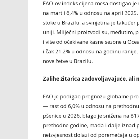
FAO-ov indeks cijena mesa dostigao je
na mart i 6,4% u odnosu na april 2025.
stoke u Brazilu, a svinjetina je takođe
uniji. Mliječni proizvodi su, međutim, p
i više od očekivane kasne sezone u Oce
i čak 21,2% u odnosu na godinu ranije,
nove žetve u Brazilu.
Zalihe žitarica zadovoljavajuće, ali 
FAO je podigao prognozu globalne proiz
— rast od 6,0% u odnosu na prethodnu 
pšenice u 2026. blago je snižena na 81
prethodne godine, mada i dalje iznad p
neizvjesnost dolazi od poremećaja u op