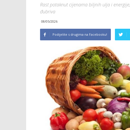
Rast potaknut cijenama biljnih ulja i energije
đubriva
08/05/2026
Podijelite s drugima na Facebooku!