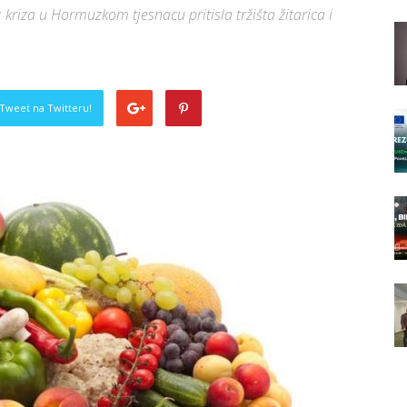
; kriza u Hormuzkom tjesnacu pritisla tržišta žitarica i
Tweet na Twitteru!