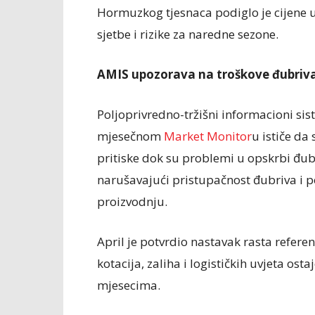
Hormuzkog tjesnaca podiglo je cijene ur
sjetbe i rizike za naredne sezone.
AMIS upozorava na troškove đubriv
Poljoprivredno-tržišni informacioni sis
mjesečnom
Market Monitor
u ističe da
pritiske dok su problemi u opskrbi đubr
narušavajući pristupačnost đubriva i p
proizvodnju.
April je potvrdio nastavak rasta refere
kotacija, zaliha i logističkih uvjeta os
mjesecima.