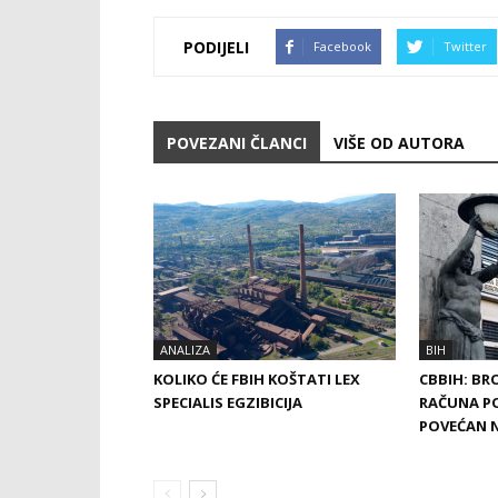
PODIJELI
Facebook
Twitter
POVEZANI ČLANCI
VIŠE OD AUTORA
ANALIZA
BIH
KOLIKO ĆE FBIH KOŠTATI LEX
CBBIH: BR
SPECIALIS EGZIBICIJA
RAČUNA P
POVEĆAN N