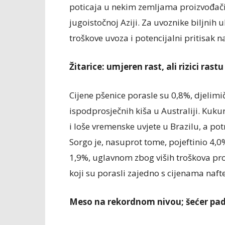
poticaja u nekim zemljama proizvođač
jugoistočnoj Aziji. Za uvoznike biljnih u
troškove uvoza i potencijalni pritisak 
Žitarice: umjeren rast, ali rizici rastu
Cijene pšenice porasle su 0,8%, djelim
ispodprosječnih kiša u Australiji. Kuk
i loše vremenske uvjete u Brazilu, a po
Sorgo je, nasuprot tome, pojeftinio 4,0
1,9%, uglavnom zbog viših troškova pro
koji su porasli zajedno s cijenama nafte
Meso na rekordnom nivou; šećer pa