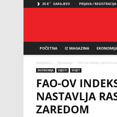
C
20.8
PRIJAVA / REGISTRACIJA
SARAJEVO
POČETNA
IZ MAGAZINA
EKONOMIJ
Naslovnica
Ekonomija
FAO-ov indeks cijena hrane
EKONOMIJA
VIJESTI
SVIJET
FAO-OV INDEK
NASTAVLJA RAS
ZAREDOM