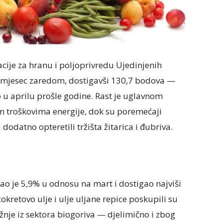
cije za hranu i poljoprivredu Ujedinjenih
ći mjesec zaredom, dostigavši 130,7 bodova —
o u aprilu prošle godine. Rast je uglavnom
im troškovima energije, dok su poremećaji
datno opteretili tržišta žitarica i đubriva.
tao je 5,9% u odnosu na mart i dostigao najviši
okretovo ulje i ulje uljane repice poskupili su
nje iz sektora biogoriva — djelimično i zbog