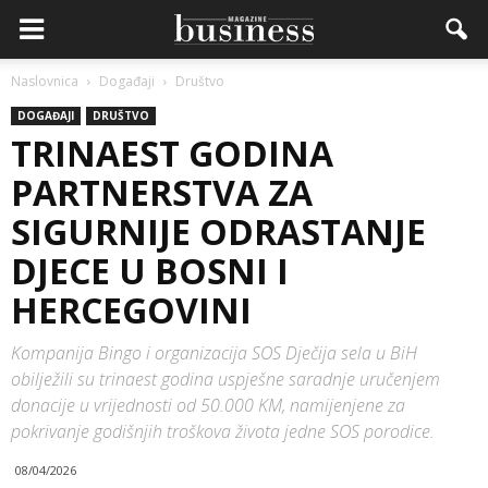
Naslovnica
Događaji
Društvo
DOGAĐAJI
DRUŠTVO
TRINAEST GODINA
PARTNERSTVA ZA
SIGURNIJE ODRASTANJE
DJECE U BOSNI I
HERCEGOVINI
Kompanija Bingo i organizacija SOS Dječija sela u BiH
obilježili su trinaest godina uspješne saradnje uručenjem
donacije u vrijednosti od 50.000 KM, namijenjene za
pokrivanje godišnjih troškova života jedne SOS porodice.
08/04/2026