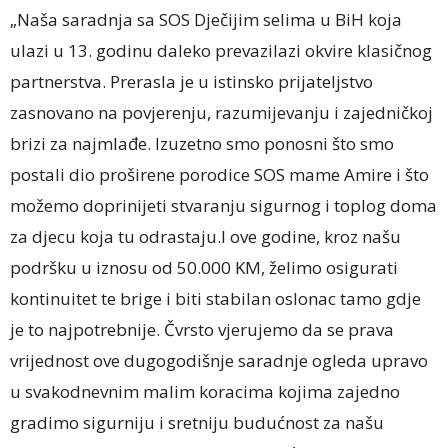
„Naša saradnja sa SOS Dječijim selima u BiH koja
ulazi u 13. godinu daleko prevazilazi okvire klasičnog
partnerstva. Prerasla je u istinsko prijateljstvo
zasnovano na povjerenju, razumijevanju i zajedničkoj
brizi za najmlađe. Izuzetno smo ponosni što smo
postali dio proširene porodice SOS mame Amire i što
možemo doprinijeti stvaranju sigurnog i toplog doma
za djecu koja tu odrastaju.I ove godine, kroz našu
podršku u iznosu od 50.000 KM, želimo osigurati
kontinuitet te brige i biti stabilan oslonac tamo gdje
je to najpotrebnije. Čvrsto vjerujemo da se prava
vrijednost ove dugogodišnje saradnje ogleda upravo
u svakodnevnim malim koracima kojima zajedno
gradimo sigurniju i sretniju budućnost za našu