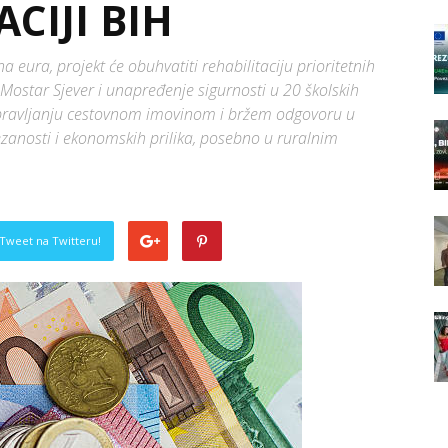
CIJI BIH
 eura, projekt će obuhvatiti rehabilitaciju prioritetnih
 Mostar Sjever i unapređenje sigurnosti u 20 školskih
 upravljanju cestovnom imovinom i bržem odgovoru u
zanosti i ekonomskih prilika, posebno u ruralnim
Tweet na Twitteru!