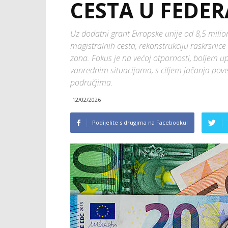
CESTA U FEDERA
Uz dodatni grant Evropske unije od 8,5 miliona
magistralnih cesta, rekonstrukciju raskrsnice
zona. Fokus je na većoj otpornosti, boljem
vanrednim situacijama, s ciljem jačanja pove
područjima.
12/02/2026
Podijelite s drugima na Facebooku!