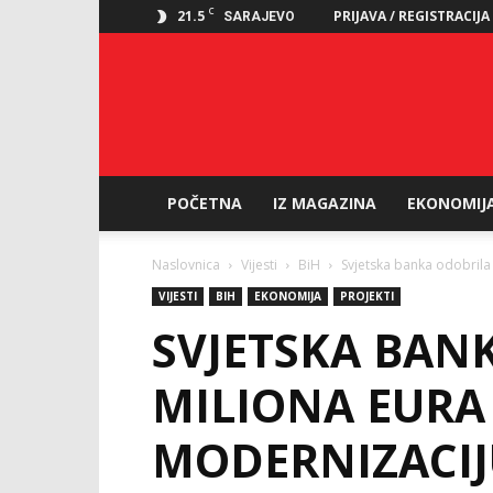
C
21.5
PRIJAVA / REGISTRACIJA
SARAJEVO
POČETNA
IZ MAGAZINA
EKONOMIJ
Naslovnica
Vijesti
BiH
Svjetska banka odobrila 
VIJESTI
BIH
EKONOMIJA
PROJEKTI
SVJETSKA BAN
MILIONA EURA
MODERNIZACIJ