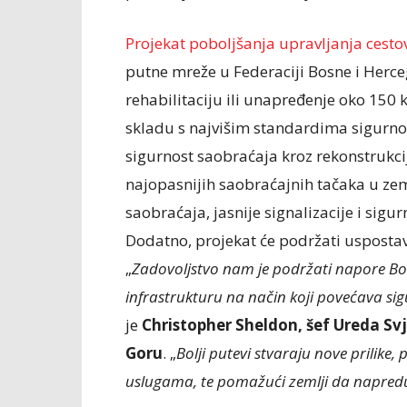
Projekat poboljšanja upravljanja ces
putne mreže u Federaciji Bosne i Herceg
rehabilitaciju ili unapređenje oko 150 
skladu s najvišim standardima sigurnost
sigurnost saobraćaja kroz rekonstrukci
najopasnijih saobraćajnih tačaka u zeml
saobraćaja, jasnije signalizacije i sigu
Dodatno, projekat će podržati usposta
„
Zadovoljstvo nam je podržati napore Bo
infrastrukturu na način koji povećava si
je
Christopher Sheldon, šef Ureda Sv
Goru
. „
Bolji putevi stvaraju nove prilike,
uslugama, te pomažući zemlji da napredu