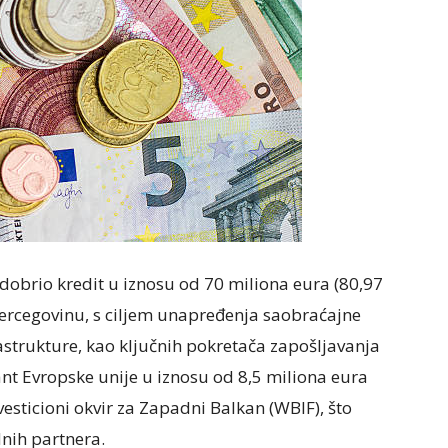
odobrio kredit u iznosu od 70 miliona eura (80,97
Hercegovinu, s ciljem unapređenja saobraćajne
astrukture, kao ključnih pokretača zapošljavanja
ant Evropske unije u iznosu od 8,5 miliona eura
vesticioni okvir za Zapadni Balkan (WBIF), što
nih partnera.