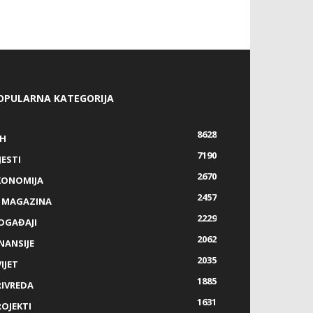
OPULARNA KATEGORIJA
8628
IH
7190
JESTI
2670
KONOMIJA
2457
Z MAGAZINA
2229
OGAĐAJI
2062
NANSIJE
2035
IJET
1885
RIVREDA
1631
ROJEKTI