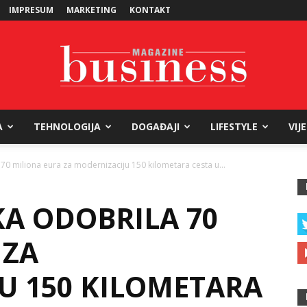
IMPRESUM
MARKETING
KONTAKT
A
TEHNOLOGIJA
DOGAĐAJI
LIFESTYLE
VIJ
Business
70 miliona eura za modernizaciju 150 kilometara cesta u...
KA ODOBRILA 70
Magazine
 ZA
U 150 KILOMETARA