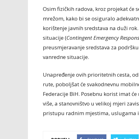
Osim fizičkih radova, kroz projekat će s
mrežom, kako bi se osiguralo adekvatno
korištenje javnih sredstava na duži ro
situacije (
Contingent Emergency Respon
preusmjeravanje sredstava za podršku
vanredne situacije.
Unapređenje ovih prioritetnih cesta, o
rute, poboljšat će svakodnevnu mobiln
Federacije BiH. Posebnu korist imat će
više, a stanovništvo u velikoj mjeri zav
pristupu radnim mjestima, uslugama i 