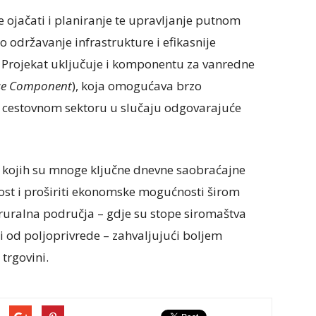
e ojačati i planiranje te upravljanje putnom
 održavanje infrastrukture i efikasnije
k. Projekat uključuje i komponentu za vanredne
se Component
), koja omogućava brzo
 cestovnom sektoru u slučaju odgovarajuće
d kojih su mnoge ključne dnevne saobraćajne
ost i proširiti ekonomske mogućnosti širom
 ruralna područja – gdje su stope siromaštva
isi od poljoprivrede – zahvaljujući boljem
trgovini.