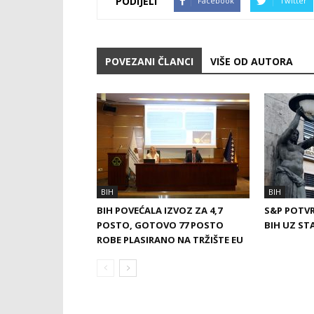
PODIJELI
Facebook
Twitter
POVEZANI ČLANCI
VIŠE OD AUTORA
BIH
BIH
BIH POVEĆALA IZVOZ ZA 4,7
S&P POTVR
POSTO, GOTOVO 77 POSTO
BIH UZ ST
ROBE PLASIRANO NA TRŽIŠTE EU