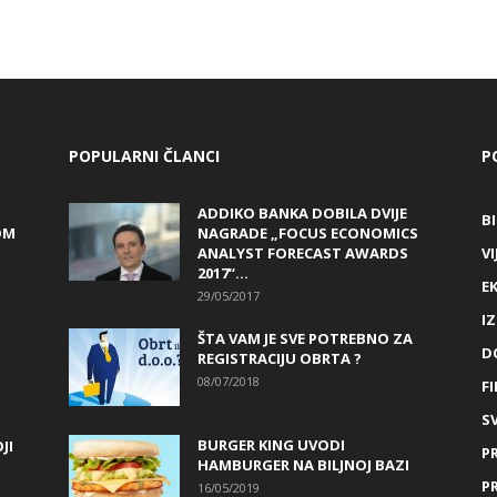
POPULARNI ČLANCI
P
ADDIKO BANKA DOBILA DVIJE
B
OM
NAGRADE „FOCUS ECONOMICS
ANALYST FORECAST AWARDS
VI
2017“...
E
29/05/2017
I
ŠTA VAM JE SVE POTREBNO ZA
D
REGISTRACIJU OBRTA ?
08/07/2018
FI
SV
BURGER KING UVODI
JI
P
HAMBURGER NA BILJNOJ BAZI
P
16/05/2019