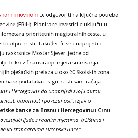
tovnom imovinom
će odgovoriti na ključne potrebe
ovine (FBiH). Planirane investicije uključuju
kilometara prioritetnih magistralnih cesta, u
i i otpornosti. Također će se unaprijediti
ju raskrsnice Mostar Sjever, jedne od
ji, te kroz finansiranje mjera smirivanja
rnijih pješačkih prelaza u oko 20 školskih zona.
vu baze podataka o sigurnosti saobraćaja.
sne i Hercegovine da unaprijedi svoju putnu
gurnost, otpornost i povezanost
“, izjavio
jetske banke za Bosnu i Hercegovinu i Crnu
 povezujući ljude s radnim mjestima, tržištima i
je ka standardima Evropske unije
.“