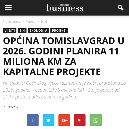
Naslovnica
Vijesti
BiH
VIJESTI
BIH
EKONOMIJA
PROJEKTI
OPĆINA TOMISLAVGRAD U
2026. GODINI PLANIRA 11
MILIONA KM ZA
KAPITALNE PROJEKTE
Na sjednici Općinskog vijeća razmatran je Nacrt proračuna za
2026. godinu, vrijedan 29,76 miliona KM – što je porast od
21,17 posto u odnosu na ovu godinu.
10/12/2025