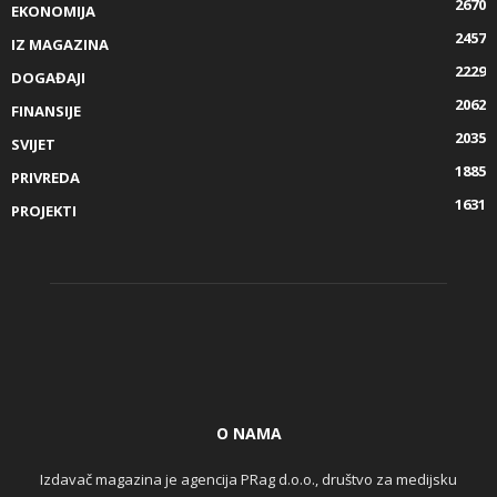
2670
EKONOMIJA
2457
IZ MAGAZINA
2229
DOGAĐAJI
2062
FINANSIJE
2035
SVIJET
1885
PRIVREDA
1631
PROJEKTI
O NAMA
Izdavač magazina je agencija PRag d.o.o., društvo za medijsku