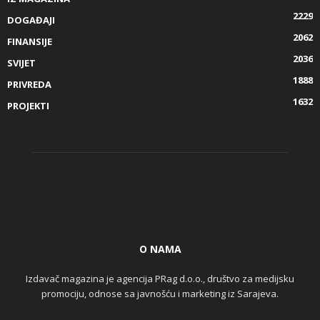
2229
DOGAĐAJI
2062
FINANSIJE
2036
SVIJET
1888
PRIVREDA
1632
PROJEKTI
O NAMA
Izdavač magazina je agencija PRag d.o.o., društvo za medijsku
promociju, odnose sa javnošću i marketing iz Sarajeva.