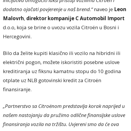
inicijativa omogućiti lakši pristup vozilima Citroën i
dodatno ojačati povjerenje u naš brend.“
naveo je
Leon
Malovrh
,
direktor kompanije C Automobil Import
d.o.o, koja se brine o uvozu vozila Citroën u Bosni i
Hercegovini.
Bilo da želite kupiti klasično ili vozilo na hibridni ili
električni pogon, možete iskoristiti posebne uslove
kreditiranja uz fiksnu kamatnu stopu do 10 godina
otplate uz NLB gotovinski kredit za Citroën
finansiranje.
„Partnerstvo sa Citroënom predstavlja korak naprijed u
našem nastojanju da pružimo odlične finansijske uslove
finansiranja vozila na tržištu. Uvjereni smo da će ova