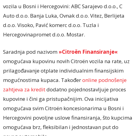
vozila u Bosni i Hercegovini: ABC Sarajevo d.o.o., C
Auto d.o.o. Banja Luka, Ovnak d.o.o. Vitez, Berlijeta
d.o.o. Visoko, Pavić komerc d.o.o. Tuzla i
Hercegovinapromet d.o.o. Mostar.
Saradnja pod nazivom
»Citroën Finansiranje«
omogućava kupovinu novih Citroën vozila na rate, uz
prilagođavanje otplate individualnim finansijskim
mogućnostima kupaca. Također
online podnošenje
zahtjeva za kredit
dodatno pojednostavljuje proces
kupovine i čini ga pristupačnijim. Ova inicijativa
omogućava svim Citroën koncesionarima u Bosni i
Hercegovini povoljne uslove finansiranja, što kupcima
omogućava brz, fleksibilan i jednostavan put do