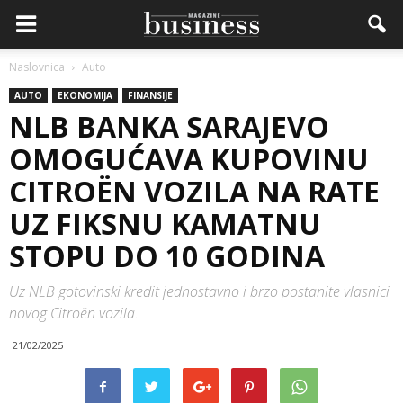
Naslovnica
Auto
AUTO
EKONOMIJA
FINANSIJE
NLB BANKA SARAJEVO
OMOGUĆAVA KUPOVINU
CITROËN VOZILA NA RATE
UZ FIKSNU KAMATNU
STOPU DO 10 GODINA
Uz NLB gotovinski kredit jednostavno i brzo postanite vlasnici
novog Citroën vozila.
21/02/2025