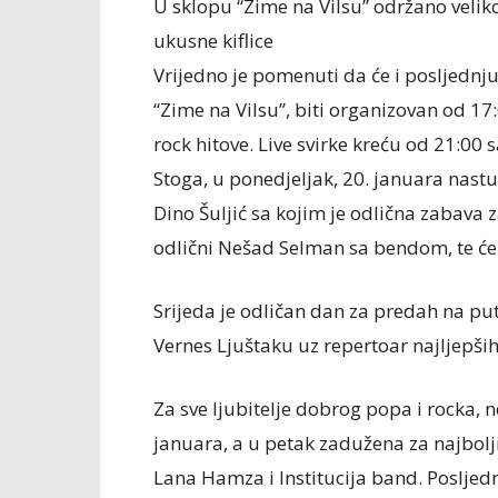
U sklopu “Zime na Vilsu” održano veliko 
ukusne kiflice
Vrijedno je pomenuti da će i posljednj
“Zime na Vilsu”, biti organizovan od 17
rock hitove. Live svirke kreću od 21:00 sa
Stoga, u ponedjeljak, 20. januara nastu
Dino Šuljić sa kojim je odlična zabava
odlični Nešad Selman sa bendom, te će
Srijeda je odličan dan za predah na put
Vernes Ljuštaku uz repertoar najljepš
Za sve ljubitelje dobrog popa i rocka, 
januara, a u petak zadužena za najbolj
Lana Hamza i Institucija band. Posljedn