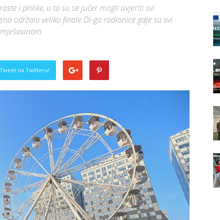
te i prilike, u to su se jučer mogli uvjeriti svi
ena održalo veliko finale Di-go radionice gdje su svi
o mješavinom.
Tweet na Twitteru!