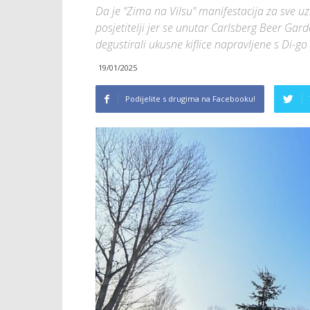
Da je "Zima na Vilsu" manifestacija za sve uzras
posjetitelji jer se unutar Carlsberg Beer Gard
degustirali ukusne kiflice napravljene s Di-g
19/01/2025
Podijelite s drugima na Facebooku!