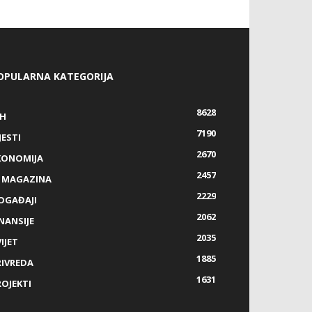
OPULARNA KATEGORIJA
8628
IH
7190
JESTI
2670
KONOMIJA
2457
Z MAGAZINA
2229
OGAĐAJI
2062
NANSIJE
2035
IJET
1885
RIVREDA
1631
ROJEKTI