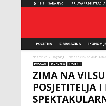
C
19.3
PRIJAVA / REGISTRACIJA
SARAJEVO
POČETNA
IZ MAGAZINA
EKONOMIJ
Naslovnica
Događaji
Zima na Vilsu privukla 30.000
DOGAĐAJI
EKONOMIJA
PROJEKTI
ZIMA NA VILSU
POSJETITELJA I
SPEKTAKULARN