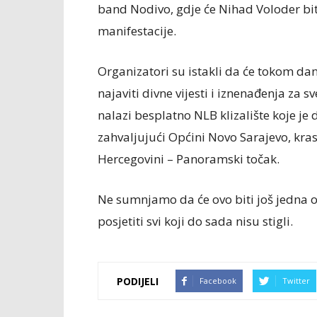
band Nodivo, gdje će Nihad Voloder bit
manifestacije.
Organizatori su istakli da će tokom d
najaviti divne vijesti i iznenađenja za s
nalazi besplatno NLB klizalište koje je 
zahvaljujući Općini Novo Sarajevo, kras
Hercegovini – Panoramski točak.
Ne sumnjamo da će ovo biti još jedna od
posjetiti svi koji do sada nisu stigli.
PODIJELI
Facebook
Twitter