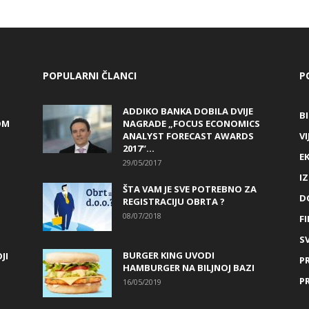
POPULARNI ČLANCI
P
ADDIKO BANKA DOBILA DVIJE
B
OM
NAGRADE „FOCUS ECONOMICS
ANALYST FORECAST AWARDS
VI
2017“...
E
29/05/2017
I
ŠTA VAM JE SVE POTREBNO ZA
D
REGISTRACIJU OBRTA ?
08/07/2018
FI
SV
BURGER KING UVODI
JI
P
HAMBURGER NA BILJNOJ BAZI
P
16/05/2019