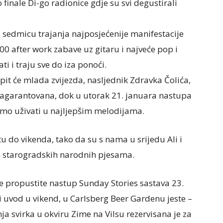
finale Di-go radionice gdje su svi degustirali
u sedmicu trajanja najposjećenije manifestacije
:00 after work zabave uz gitaru i najveće pop i
ti i traju sve do iza ponoći.
pit će mlada zvijezda, nasljednik Zdravka Čolića,
 zagarantovana, dok u utorak 21. januara nastupa
mo uživati u najljepšim melodijama.
u do vikenda, tako da su s nama u srijedu Ali i
ih starogradskih narodnih pjesama.
ne propustite nastup Sunday Stories sastava 23.
i uvod u vikend, u Carlsberg Beer Gardenu jeste –
ja svirka u okviru Zime na Vilsu rezervisana je za