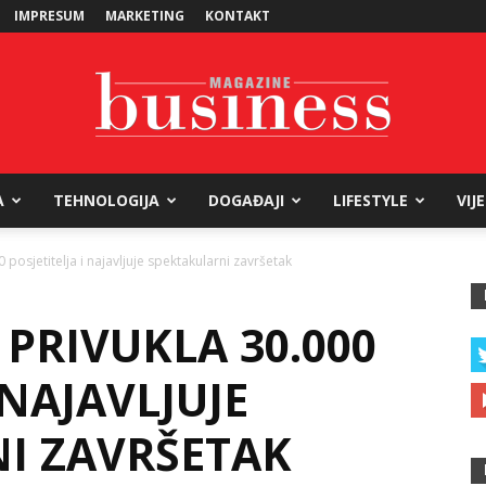
IMPRESUM
MARKETING
KONTAKT
A
TEHNOLOGIJA
DOGAĐAJI
LIFESTYLE
VIJ
Business
 posjetitelja i najavljuje spektakularni završetak
 PRIVUKLA 30.000
Magazine
 NAJAVLJUJE
I ZAVRŠETAK