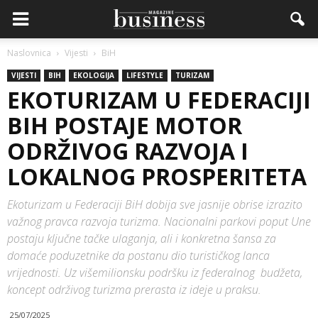
Naslovnica
Vijesti
BiH
VIJESTI
BIH
EKOLOGIJA
LIFESTYLE
TURIZAM
EKOTURIZAM U FEDERACIJI
BIH POSTAJE MOTOR
ODRŽIVOG RAZVOJA I
LOKALNOG PROSPERITETA
Ekoturizam u Federaciji BiH dobija sve jasnije obrise izrazito
važnog pravca razvoja turizma. Nacionalni parkovi poput Une
postaju ključne tačke ulaganja, ali i konkretna šansa za
domaće poduzetnike da postanu dio turističkog lanca
vrijednosti. Uz višemilionsku podršku iz federalnog budžeta,
koncept održivog turizma prerasta iz ideje u praksu.
25/07/2025