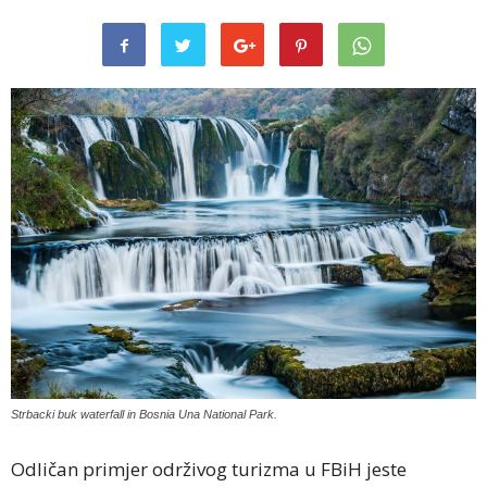
Strbacki buk waterfall in Bosnia Una National Park.
Odličan primjer održivog turizma u FBiH jeste