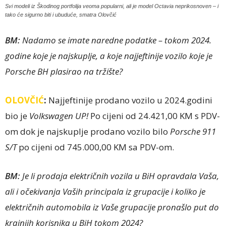
Svi modeli iz Škodinog portfolija veoma popularni, ali je model Octavia neprikosnoven – i
tako će sigurno biti i ubuduće, smatra Olovčić
BM:
Nadamo se imate naredne podatke – tokom 2024.
godine koje je najskuplje, a koje najjeftinije vozilo koje je
Porsche BH plasirao na tržište?
OLOVČIĆ
:
Najjeftinije prodano vozilo u 2024.godini
bio je
Volkswagen UP!
Po cijeni od 24.421,00 KM s PDV-
om dok je najskuplje prodano vozilo bilo
Porsche 911
S/T
po cijeni od 745.000,00 KM sa PDV-om.
BM:
Je li prodaja električnih vozila u BiH opravdala Vaša,
ali i očekivanja Vaših principala iz grupacije i koliko je
električnih automobila iz Vaše grupacije pronašlo put do
krajnjih korisnika u BiH tokom 2024?