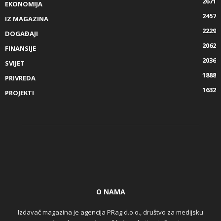
2671
EKONOMIJA
2457
IZ MAGAZINA
2229
DOGAĐAJI
2062
FINANSIJE
2036
SVIJET
1888
PRIVREDA
1632
PROJEKTI
O NAMA
Izdavač magazina je agencija PRag d.o.o., društvo za medijsku