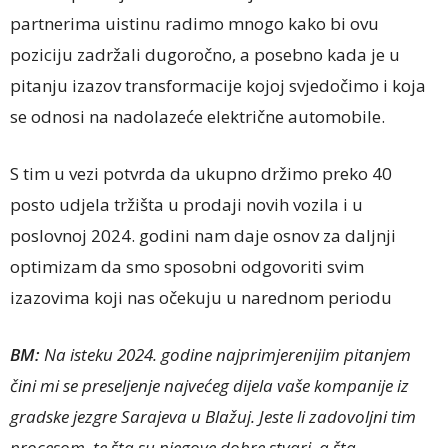
partnerima uistinu radimo mnogo kako bi ovu
poziciju zadržali dugoročno, a posebno kada je u
pitanju izazov transformacije kojoj svjedočimo i koja
se odnosi na nadolazeće električne automobile.
S tim u vezi potvrda da ukupno držimo preko 40
posto udjela tržišta u prodaji novih vozila i u
poslovnoj 2024. godini nam daje osnov za daljnji
optimizam da smo sposobni odgovoriti svim
izazovima koji nas očekuju u narednom periodu
BM:
Na isteku 2024. godine najprimjerenijim pitanjem
čini mi se preseljenje najvećeg dijela vaše kompanije iz
gradske jezgre Sarajeva u Blažuj. Jeste li zadovoljni tim
procesom, te šta su njegove dobre stvari, a šta