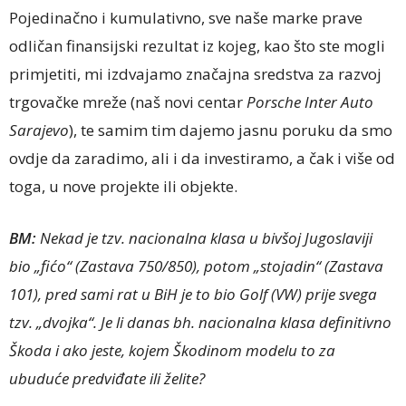
Pojedinačno i kumulativno, sve naše marke prave
odličan finansijski rezultat iz kojeg, kao što ste mogli
primjetiti, mi izdvajamo značajna sredstva za razvoj
trgovačke mreže (naš novi centar
Porsche Inter Auto
Sarajevo
), te samim tim dajemo jasnu poruku da smo
ovdje da zaradimo, ali i da investiramo, a čak i više od
toga, u nove projekte ili objekte.
BM:
Nekad je tzv. nacionalna klasa u bivšoj Jugoslaviji
bio „fićo“ (Zastava 750/850), potom „stojadin“ (Zastava
101), pred sami rat u BiH je to bio Golf (VW) prije svega
tzv. „dvojka“. Je li danas bh. nacionalna klasa definitivno
Škoda i ako jeste, kojem Škodinom modelu to za
ubuduće predviđate ili želite?