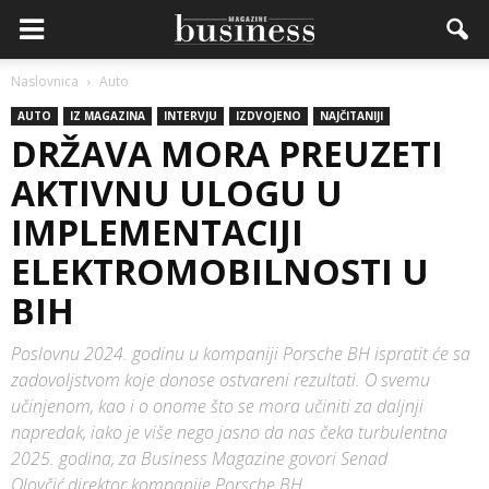
Naslovnica
Auto
AUTO
IZ MAGAZINA
INTERVJU
IZDVOJENO
NAJČITANIJI
DRŽAVA MORA PREUZETI
AKTIVNU ULOGU U
IMPLEMENTACIJI
ELEKTROMOBILNOSTI U
BIH
Poslovnu 2024. godinu u kompaniji Porsche BH ispratit će sa
zadovoljstvom koje donose ostvareni rezultati. O svemu
učinjenom, kao i o onome što se mora učiniti za daljnji
napredak, iako je više nego jasno da nas čeka turbulentna
2025. godina, za Business Magazine govori Senad
Olovčić,direktor kompanije Porsche BH.