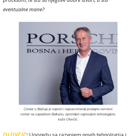
eventualne mane?
Centar u Blažuju je najveći i najsavremeniji prodajno-servisni
centar na zapadnom Balkanu, opremljen najnovijom tehnologijom,
kaže Olovčić.
OLOVČIĆ
:
Uporedu sa razvojem novih tehnologija i