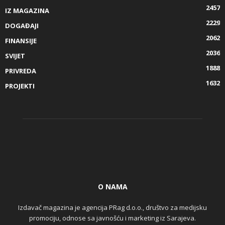
2457
IZ MAGAZINA
2229
DOGAĐAJI
2062
FINANSIJE
2036
SVIJET
1888
PRIVREDA
1632
PROJEKTI
O NAMA
Izdavač magazina je agencija PRag d.o.o., društvo za medijsku
promociju, odnose sa javnošću i marketing iz Sarajeva.