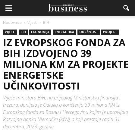
Naslovnica
Vijesti
BiH
VIJESTI
BIH
EKONOMIJA
ENERGETIKA
ODRŽIVOST
PROJEKT
IZ EVROPSKOG FONDA ZA
BIH IZDVOJENO 39
MILIONA KM ZA PROJEKTE
ENERGETSKE
UČINKOVITOSTI
Vijeće ministara BiH, na prijedlog Ministarstva finansija i
trezora, donijelo je Odluku o korištenju 39 miliona KM iz
Europskog fonda za Bosnu i Hercegovinu kojim je upravljala
Razvojna banka Njemačke (KfW), a koji prestaje raditi 31.
decembra, 2023. godine.