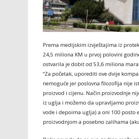
Prema medijskim izvještajima iz protek
24,5 miliona KM u prvoj polovini godi
ostvarila je dobit od 53,6 miliona mar
“Za početak, uporediti ove dvije kompa
nemoguće jer poslovna filozofija nije is
proizvod i cijenu. Način proizvodnje nij
iz uglja i možemo da upravljamo proi
vode i depoima uglja) a oni 100 posto en
proizvodnjom a posebno zalihama (akum