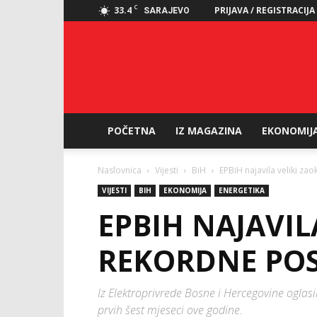
C
33.4
PRIJAVA / REGISTRACIJA
SARAJEVO
POČETNA
IZ MAGAZINA
EKONOMIJ
Naslovnica
Vijesti
BiH
EPBiH najavila veliki za
VIJESTI
BIH
EKONOMIJA
ENERGETIKA
EPBIH NAJAVIL
REKORDNE POS
Iz Elektroprivrede Bosne i Hercegovine oglas
prvih šest mjeseci ove godine.