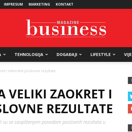
IMPRESUM
MARKETING
KONTAKT
A
TEHNOLOGIJA
DOGAĐAJI
LIFESTYLE
VIJ
Business
okret i rekordne poslovne rezultate
A VELIKI ZAOKRET I
Magazine
LOVNE REZULTATE
ili su se saopštenjem povodom poslovnih rezultata u