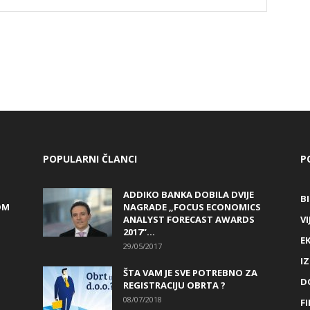
POPULARNI ČLANCI
P
ADDIKO BANKA DOBILA DVIJE
B
OM
NAGRADE „FOCUS ECONOMICS
ANALYST FORECAST AWARDS
VI
2017“...
E
29/05/2017
I
ŠTA VAM JE SVE POTREBNO ZA
D
REGISTRACIJU OBRTA ?
08/07/2018
FI