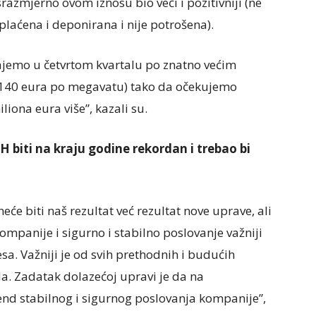
srazmjerno ovom iznosu bio veći i pozitivniji (ne
 plaćena i deponirana i nije potrošena).
dajemo u četvrtom kvartalu po znatno većim
e 140 eura po megavatu) tako da očekujemo
liona eura više”, kazali su.
H biti na kraju godine rekordan i trebao bi
eće biti naš rezultat već rezultat nove uprave, ali
ompanije i sigurno i stabilno poslovanje važniji
resa. Važniji je od svih prethodnih i budućih
da. Zadatak dolazećoj upravi je da na
rend stabilnog i sigurnog poslovanja kompanije”,