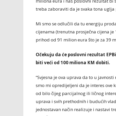
miliona eura i naš poslovni rezultat bi 
treba zaboraviti da je svaka tona uglja
Mi smo se odlučili da tu energiju pro
cijenama (trenutna prosječna cijena j
prihod od 91 milion eura što je za 39 mi
Očekuju da će poslovni rezultat EPBi
biti veći od 100 miliona KM dobiti.
“Svjesna je ova uprava da to u javnosti n
smo mi opredijeljeni da je interes ove k
od bilo čijeg parcijalnog ili ličnog inte
uprava i svih prethodnih i budućih vla
jednostavan način realizuje i nastavi t