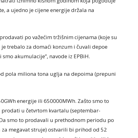
matrati iznimno kišnom godinom koja pogoduje
e, a ujedno je cijene energije držala na
i prodavati po važećim tržišnim cijenama (koje su
o je trebalo za domaći konzum i čuvali depoe
li smo akumulacije”, navode iz EPBiH.
e od pola miliona tona uglja na depoima (prepuni
650GWh energije ili 650000MWh. Zašto smo to
i i prodati u četvrtom kvartalu (septembar-
. Da smo to prodavali u prethodnom periodu po
za megavat struje) ostvarili bi prihod od 52