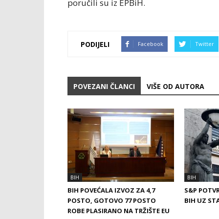
poručili su iz EPBiH.
PODIJELI
Facebook
Twitter
POVEZANI ČLANCI
VIŠE OD AUTORA
BIH
BIH
BIH POVEĆALA IZVOZ ZA 4,7
S&P POTVR
POSTO, GOTOVO 77 POSTO
BIH UZ ST
ROBE PLASIRANO NA TRŽIŠTE EU