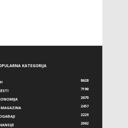
OPULARNA KATEGORIJA
8628
IH
7190
JESTI
2670
KONOMIJA
2457
Z MAGAZINA
2229
OGAĐAJI
2062
NANSIJE