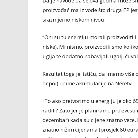
Dalje navode da se ova godina može s
proizvođačima iz vode što druga EP jest
srazmjerno niskom nivou.
“Oni su tu energiju morali proizvoditi 
niske). Mi nismo, proizvodili smo kolik
uglja te dodatno nabavljali ugalj, čuva
Rezultat toga je, ističu, da imamo viš
depoi) i pune akumulacije na Neretvi.
“To ako pretvorimo u energiju je oko 
radili? Zato jer je planiramo proizvest
decembar) kada su cijene znatno veće
znatno nižim cijenama (prosjek 80 eura 