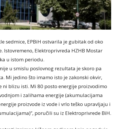
le sedmice, EPBiH ostvarila je gubitak od oko
ne. Istovremeno, Elektroprivreda HZHB Mostar
aka u istom periodu.
nije u smislu poslovnog rezultata je skoro pa
ta. Mi jedino što imamo isto je zakonski okvir,
e ni blizu isti. Mi 80 posto energije proizvodimo
zvodnjom i zalihama energije (akumulacijama
ergije proizvode iz vode i vrlo teško upravljaju i
ulacijama)”, poručili su iz Elektroprivrede BiH.