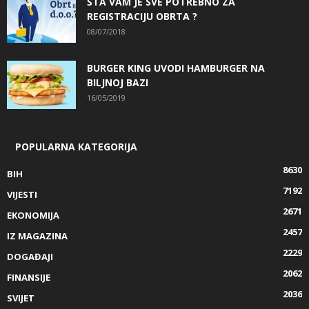
ŠTA VAM JE SVE POTREBNO ZA
REGISTRACIJU OBRTA ?
08/07/2018
BURGER KING UVODI HAMBURGER NA
BILJNOJ BAZI
16/05/2019
POPULARNA KATEGORIJA
8630
BIH
7192
VIJESTI
2671
EKONOMIJA
2457
IZ MAGAZINA
2229
DOGAĐAJI
2062
FINANSIJE
2036
SVIJET