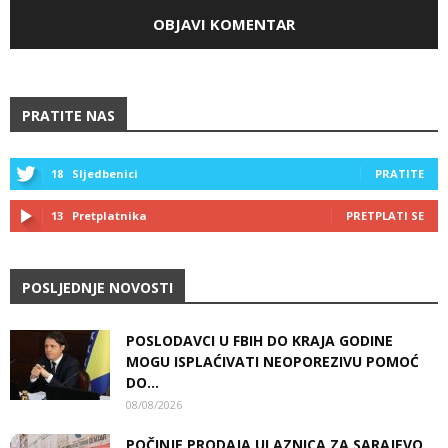
PRATITE NAS
18
Sljedbenici
PRATITE
13
Pretplatnika
PRETPLATI SE
POSLJEDNJE NOVOSTI
POSLODAVCI U FBIH DO KRAJA GODINE
MOGU ISPLAĆIVATI NEOPOREZIVU POMOĆ
DO...
08/08/2026
POČINJE PRODAJA ULAZNICA ZA SARAJEVO