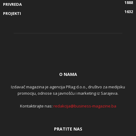
1888
PRIVREDA
1632
PROJEKTI
O NAMA
Izdavač magazina je agencija PRag d.o.o., društvo za medijsku
promociju, odnose sa javnošću i marketing iz Sarajeva.
Kontaktirajte nas:
redakcija@business-magazine.ba
PRATITE NAS