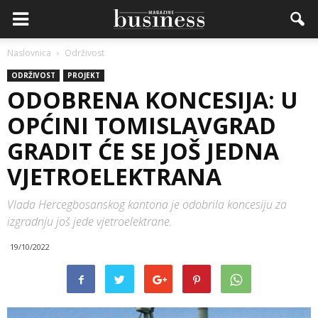
Naslovnica
Održivost
ODRŽIVOST
PROJEKT
ODOBRENA KONCESIJA: U
OPĆINI TOMISLAVGRAD
GRADIT ĆE SE JOŠ JEDNA
VJETROELEKTRANA
Vlada Hercegbosanskog kantona je odobrila koncesiju za
izgradnju još jede vjetroelektrane.
19/10/2022