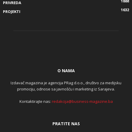
1888
PRIVREDA
1632
PROJEKTI
O NAMA
Izdavač magazina je agencija PRag d.o.o., društvo za medijsku
promociju, odnose sa javnošću i marketing iz Sarajeva.
Kontaktirajte nas:
redakcija@business-magazine.ba
PRATITE NAS