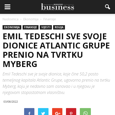
Naslovnica
Ekonomija
Finansije
EKONOMIJA
FINANSIJE
VIJESTI
REGIJA
EMIL TEDESCHI SVE SVOJE
DIONICE ATLANTIC GRUPE
PRENIO NA TVRTKU
MYBERG
Emil Tedeschi sve je svoje dionice, koje čine 50,2 posto
temeljnog kapitala Atlantic Grupe, ugovorno prenio na tvrtku
Myberg, koju je nedavno sam osnovao i u njegovu je
njegovom stopostotnom vlasništvu.
03/08/2022