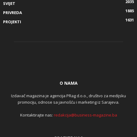
2035
SVIJET
1885
PRIVREDA
1631
PROJEKTI
O NAMA
Izdavač magazina je agencija PRag d.o.o., društvo za medijsku
promociju, odnose sa javnošću i marketing iz Sarajeva.
Kontaktirajte nas:
redakcija@business-magazine.ba