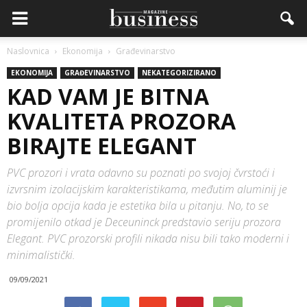
Naslovnica
Ekonomija
Građevinarstvo
EKONOMIJA
GRAĐEVINARSTVO
NEKATEGORIZIRANO
KAD VAM JE BITNA
KVALITETA PROZORA
BIRAJTE ELEGANT
PVC prozori i vrata odavno su poznati po svojoj čvrstoći i
izvrsnim izolacijskim karakteristikama, međutim aluminij je
bio bolja opcija kada je estetika bila u pitanju. No, to se
promijenilo otkad je Deceuninck predstavio seriju prozora
Elegant. PVC prozorski profili nikada nisu bili tako moderni i
minimalistički.
09/09/2021