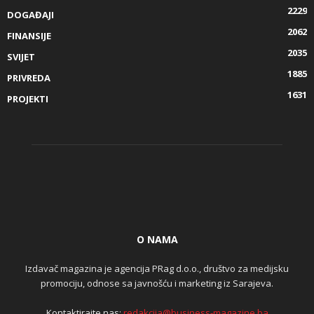
2229
DOGAĐAJI
2062
FINANSIJE
2035
SVIJET
1885
PRIVREDA
1631
PROJEKTI
O NAMA
Izdavač magazina je agencija PRag d.o.o., društvo za medijsku
promociju, odnose sa javnošću i marketing iz Sarajeva.
Kontaktirajte nas:
redakcija@business-magazine.ba