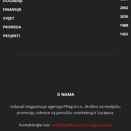
DOGAĐAJI
2062
FINANSIJE
2036
SVIJET
1888
PRIVREDA
1632
PROJEKTI
O NAMA
Izdavač magazina je agencija PRag d.o.o., društvo za medijsku
promociju, odnose sa javnošću i marketing iz Sarajeva.
Kontaktirajte nas:
redakcija@business-magazine.ba