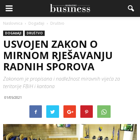
Naslovnica
Događaji
Društvo
DOGAĐAJI
DRUŠTVO
USVOJEN ZAKON O
MIRNOM RJEŠAVANJU
RADNIH SPOROVA
Zakonom je propisana i nadležnost mirovnih vijeća za
teritorije FBiH i kantona
01/05/2021