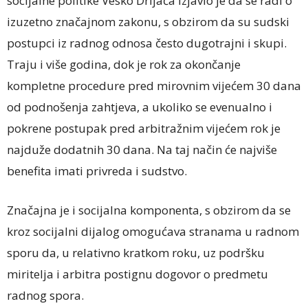
socijalne politike Vesko Drljača izjavio je da se radi o
izuzetno značajnom zakonu, s obzirom da su sudski
postupci iz radnog odnosa često dugotrajni i skupi.
Traju i više godina, dok je rok za okončanje
kompletne procedure pred mirovnim vijećem 30 dana
od podnošenja zahtjeva, a ukoliko se evenualno i
pokrene postupak pred arbitražnim vijećem rok je
najduže dodatnih 30 dana. Na taj način će najviše
benefita imati privreda i sudstvo.
Značajna je i socijalna komponenta, s obzirom da se
kroz socijalni dijalog omogućava stranama u radnom
sporu da, u relativno kratkom roku, uz podršku
miritelja i arbitra postignu dogovor o predmetu
radnog spora.