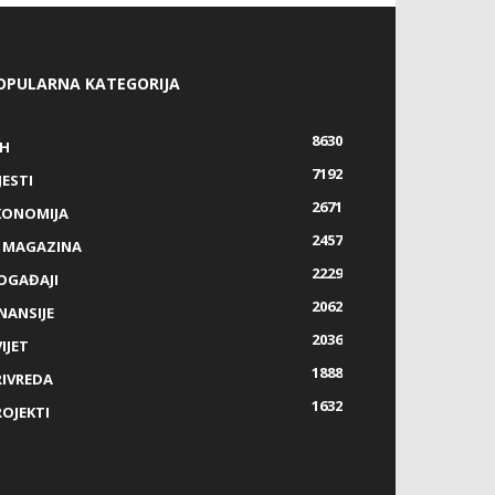
OPULARNA KATEGORIJA
8630
IH
7192
JESTI
2671
KONOMIJA
2457
Z MAGAZINA
2229
OGAĐAJI
2062
NANSIJE
2036
IJET
1888
RIVREDA
1632
ROJEKTI