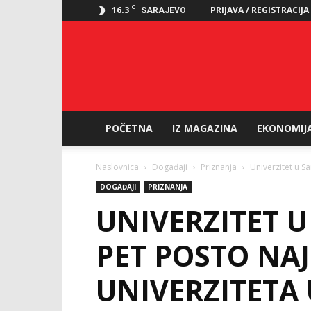
C
16.3
PRIJAVA / REGISTRACIJA
SARAJEVO
POČETNA
IZ MAGAZINA
EKONOMIJ
Naslovnica
Događaji
Priznanja
Univerzitet u S
DOGAĐAJI
PRIZNANJA
UNIVERZITET 
PET POSTO NAJ
UNIVERZITETA 