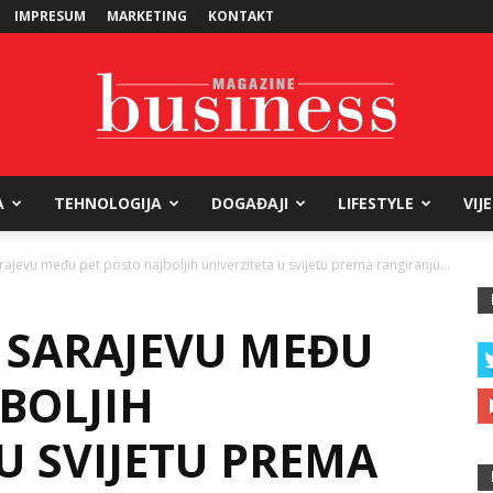
IMPRESUM
MARKETING
KONTAKT
A
TEHNOLOGIJA
DOGAĐAJI
LIFESTYLE
VIJ
Business
arajevu među pet posto najboljih univerziteta u svijetu prema rangiranju...
U SARAJEVU MEĐU
Magazine
BOLJIH
U SVIJETU PREMA