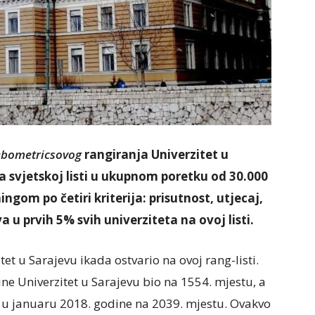
bometricsovog
rangiranja Univerzitet u
a svjetskoj listi u ukupnom poretku od 30.000
ngom po četiri kriterija: prisutnost, utjecaj,
a u prvih 5% svih univerziteta na ovoj listi.
tet u Sarajevu ikada ostvario na ovoj rang-listi.
e Univerzitet u Sarajevu bio na 1554. mjestu, a
e u januaru 2018. godine na 2039. mjestu. Ovakvo