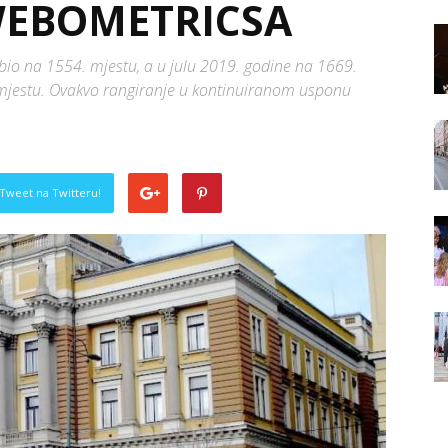
WEBOMETRICSA
bio na 1554. mjestu, a u julu 2019. godine na 1669.
 mjestu. Ovakvo rangiranje u kontinuiranom usponu
Tweet na Twitteru!