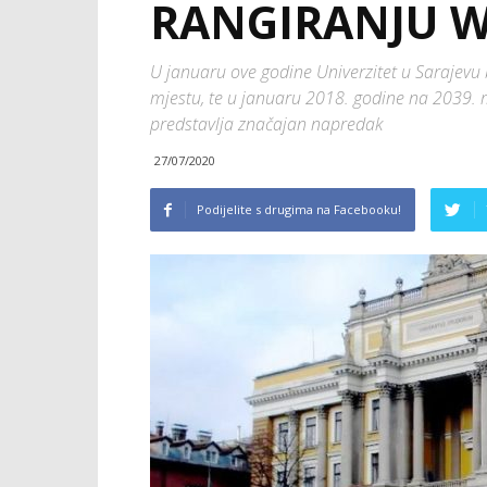
RANGIRANJU 
U januaru ove godine Univerzitet u Sarajevu 
mjestu, te u januaru 2018. godine na 2039.
predstavlja značajan napredak
27/07/2020
Podijelite s drugima na Facebooku!