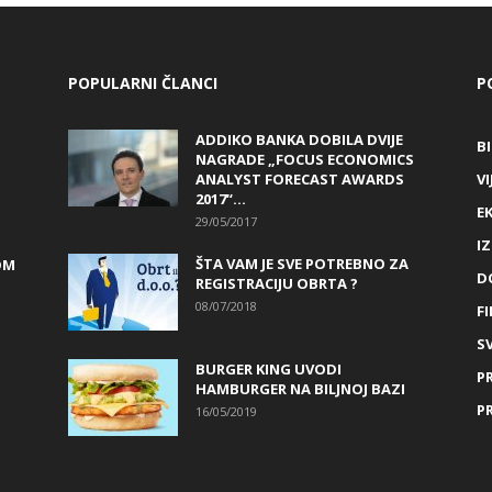
POPULARNI ČLANCI
P
ADDIKO BANKA DOBILA DVIJE
B
NAGRADE „FOCUS ECONOMICS
ANALYST FORECAST AWARDS
VI
2017“...
E
29/05/2017
I
ŠTA VAM JE SVE POTREBNO ZA
OM
D
REGISTRACIJU OBRTA ?
08/07/2018
FI
SV
BURGER KING UVODI
P
HAMBURGER NA BILJNOJ BAZI
P
16/05/2019