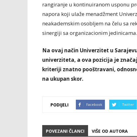
rangiranje u kontinuiranom usponu pre
napora koji ulaže menadžment Univerz
neakademskim osobljem na čelu sa rekto
sinergiji sa organizacionim jedinicama
Na ovaj način Univerzitet u Sarajevu 
univerziteta, a ova pozicija je znača
kriteriji znatno pooštravani, odnosn
na ukupan skor.
PODIJELI
Facebook
Twitter
POVEZANI ČLANCI
VIŠE OD AUTORA