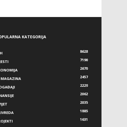
OPULARNA KATEGORIJA
8628
IH
7190
JESTI
2670
KONOMIJA
2457
Z MAGAZINA
2229
OGAĐAJI
2062
NANSIJE
2035
IJET
1885
RIVREDA
1631
ROJEKTI