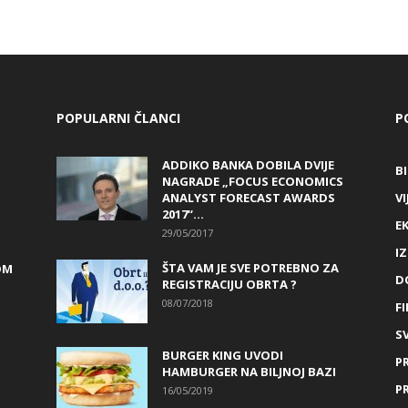
POPULARNI ČLANCI
P
ADDIKO BANKA DOBILA DVIJE
B
NAGRADE „FOCUS ECONOMICS
ANALYST FORECAST AWARDS
VI
2017“...
E
29/05/2017
I
ŠTA VAM JE SVE POTREBNO ZA
OM
D
REGISTRACIJU OBRTA ?
08/07/2018
FI
SV
BURGER KING UVODI
P
HAMBURGER NA BILJNOJ BAZI
P
16/05/2019