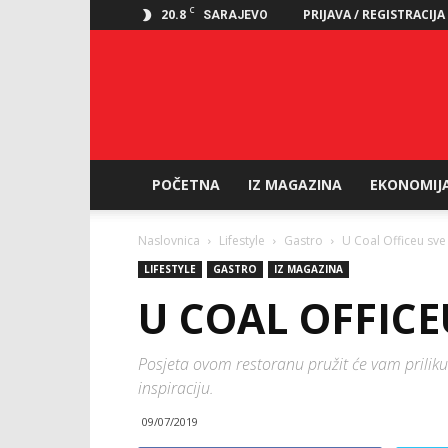
C
20.8
PRIJAVA / REGISTRACIJA
SARAJEVO
POČETNA
IZ MAGAZINA
EKONOMIJ
Naslovnica
Lifestyle
Gastro
U Coal Officeu sve
LIFESTYLE
GASTRO
IZ MAGAZINA
U COAL OFFICE
Posjeta ovom restoranu pružit će vam priliku
inspiraciju.
09/07/2019