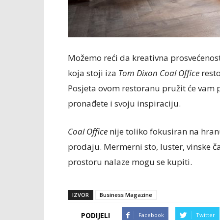
Možemo reći da kreativna prosvećenost
koja stoji iza
Tom Dixon Coal Office
resto
Posjeta ovom restoranu pružit će vam p
pronađete i svoju inspiraciju.
Coal Office
nije toliko fokusiran na hran
prodaju. Mermerni sto, luster, vinske čaš
prostoru nalaze mogu se kupiti.
IZVOR
Business Magazine
PODIJELI
Facebook
Twitter