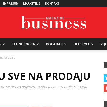
IMPRESUM
MARKETING
KONTAKT
A
TEHNOLOGIJA
DOGAĐAJI
LIFESTYLE
VIJ
Business
 na prodaju
U SVE NA PRODAJU
Magazine
 da se dobro najedete, a da ujedno pronađete i svoju