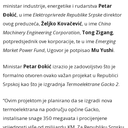
ministar industrije, energetike i rudarstva
Petar
Đokić
, u ime
Elektroprivrede Republike Srpske
direktor
ovog preduzeća,
Željko Kovačević
, u ime
China
Machinery Engineering Corporation
,
Tong Zigang
,
potpredsjednik ove korporacije, te u ime
Emerging
Market Power Fund
, Ugovor je potpisao
Mu Yushi
.
Ministar
Petar Đokić
izrazio je zadovoljstvo što je
formalno otvoren ovako važan projekat u Republici
Srpskoj kao što je izgradnja
Termoelektrane Gacko 2
.
“Ovim projektom je planirano da se izgradi nova
termoelektrana na području općine Gacko,
instalisane snage 350 megavata i procijenjene
vrijednosti više od milijardu KM. Za Republiku Srpsku