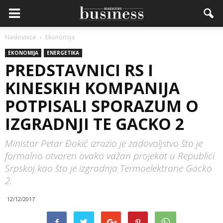
Naslovnica
Ekonomija
EKONOMIJA
ENERGETIKA
PREDSTAVNICI RS I
KINESKIH KOMPANIJA
POTPISALI SPORAZUM O
IZGRADNJI TE GACKO 2
Ministar Petar Đokić izrazio je zadovoljstvo što je
formalno otvoren ovako važan projekat u Republici
Srpskoj kao što je izgradnja Termoelektrane Gacko
2.
12/12/2017