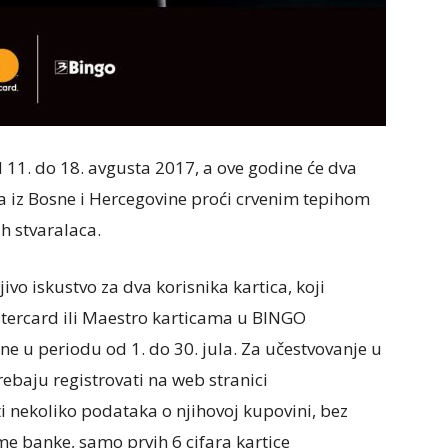
d 11. do 18. avgusta 2017, a ove godine će dva
ca iz Bosne i Hercegovine proći crvenim tepihom
ih stvaralaca.
vo iskustvo za dva korisnika kartica, koji
stercard ili Maestro karticama u BINGO
 u periodu od 1. do 30. jula. Za učestvovanje u
rebaju registrovati na web stranici
ti nekoliko podataka o njihovoj kupovini, bez
ime banke, samo prvih 6 cifara kartice