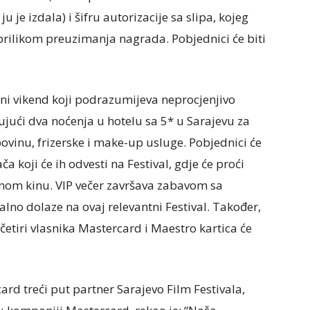
u je izdala) i šifru autorizacije sa slipa, kojeg
 prilikom preuzimanja nagrada. Pobjednici će biti
ani vikend koji podrazumijeva neprocjenjivo
čujući dva noćenja u hotelu sa 5* u Sarajevu za
povinu, frizerske i make-up usluge. Pobjednici će
 koji će ih odvesti na Festival, gdje će proći
enom kinu. VIP večer završava zabavom sa
alno dolaze na ovaj relevantni Festival. Također,
etiri vlasnika Mastercard i Maestro kartica će
ard treći put partner Sarajevo Film Festivala,