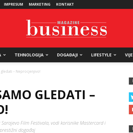
IMPRESUM
MARKETING
KONTAKT
A
TEHNOLOGIJA
DOGAĐAJI
LIFESTYLE
VIJ
Business
 gledati – Neprocjenjivo!
 SAMO GLEDATI –
Magazine
O!
r Sarajevo Film Festivala, vodi korisnike Mastercard i
 prestižni događaj