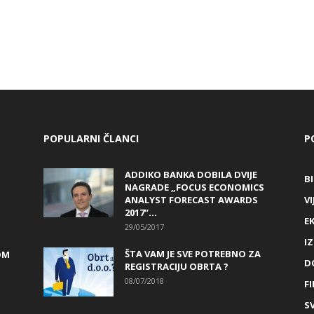
POPULARNI ČLANCI
P
ADDIKO BANKA DOBILA DVIJE
B
NAGRADE „FOCUS ECONOMICS
ANALYST FORECAST AWARDS
VI
2017“...
E
29/05/2017
I
ŠTA VAM JE SVE POTREBNO ZA
OM
D
REGISTRACIJU OBRTA ?
08/07/2018
FI
SV