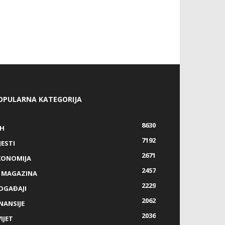
OPULARNA KATEGORIJA
8630
IH
7192
JESTI
2671
KONOMIJA
2457
Z MAGAZINA
2229
OGAĐAJI
2062
NANSIJE
2036
IJET