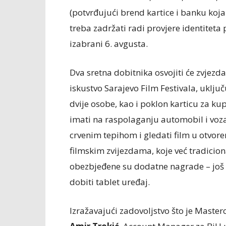
(potvrđujući brend kartice i banku koja j
treba zadržati radi provjere identiteta
izabrani 6. avgusta.
Dva sretna dobitnika osvojiti će zvjezd
iskustvo Sarajevo Film Festivala, uklju
dvije osobe, kao i poklon karticu za ku
imati na raspolaganju automobil i vozača
crvenim tepihom i gledati film u otvor
filmskim zvijezdama, koje već tradicion
obezbjeđene su dodatne nagrade – još č
dobiti tablet uređaj.
Izražavajući zadovoljstvo što je Masterc