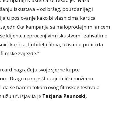
u kompaniji Mastercard, rekao je: “Naša
anju iskustava – od bržeg, pouzdanijeg i
ija u poslovanje kako bi vlasnicima kartica
ša zajednička kampanja sa maloprodajnim lancem
še klijente neprocenjivim iskustvom i zahvalimo
ci kartica, ljubitelji filma, uživati u prilici da
 filmske zvijezde
.”
rcard nagrađuju svoje vjerne kupce
vom. Drago nam je što zajednički možemo
 da se barem tokom ovog filmskog festivala
služuju“, izjavila je
Tatjana Paunoski,