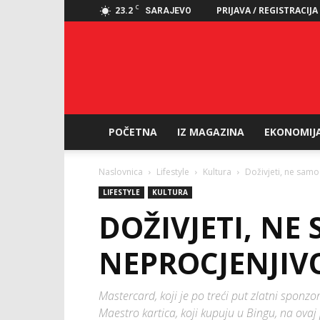
C
23.2
PRIJAVA / REGISTRACIJA
SARAJEVO
POČETNA
IZ MAGAZINA
EKONOMIJ
Naslovnica
Lifestyle
Kultura
Doživjeti, ne samo
LIFESTYLE
KULTURA
DOŽIVJETI, NE
NEPROCJENJIV
Mastercard, koji je po treći put zlatni sponzo
Maestro kartica, koji kupuju u Bingu, na ovaj