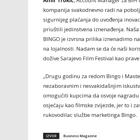
Amir Trokić
, Account Manager za BiH 
kompanija svakodnevno radi na poboljš
sigurnijeg plaćanja do uvođenja inovac
priuštili jedinstvena iznenađenja. Na
BINGO je izvrsna prilika iznenadimo na
na lojalnosti. Nadam se da će naši korisni
dožive Sarajevo Film Festival kao prave
„Drugu godinu za redom Bingo i Maste
nezaboravnim i nesvakidašnjim iskust
omogućiti kupcima da osvoje nagradu i
osjećaju kao filmske zvijezde, jer to i za
rukovodilac službe marketinga Bingo.
IZVOR
Business Magazine