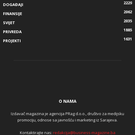
2229
DOGAĐAJI
2062
FINANSIJE
2035
SVIJET
1885
PRIVREDA
1631
PROJEKTI
O NAMA
Izdavač magazina je agencija PRag d.o.o., društvo za medijsku
promociju, odnose sa javnošću i marketing iz Sarajeva.
Kontaktirajte nas:
redakcija@business-magazine.ba