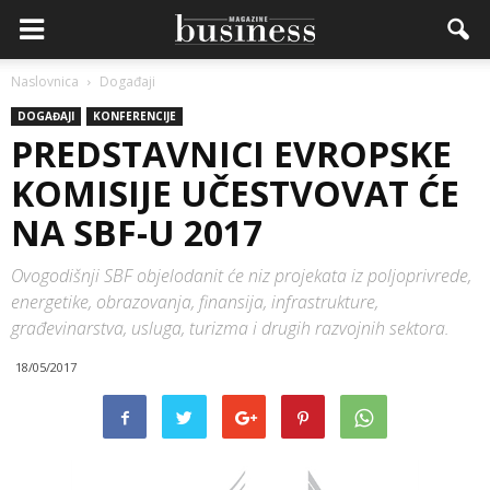
Naslovnica
Događaji
DOGAĐAJI
KONFERENCIJE
PREDSTAVNICI EVROPSKE
KOMISIJE UČESTVOVAT ĆE
NA SBF-U 2017
Ovogodišnji SBF objelodanit će niz projekata iz poljoprivrede,
energetike, obrazovanja, finansija, infrastrukture,
građevinarstva, usluga, turizma i drugih razvojnih sektora.
18/05/2017