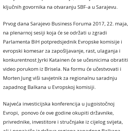
ključnih govornika na otvaranju SBF-a u Sarajevu.
Prvog dana Sarajevo Business Foruma 2017, 22. maja,
na plenarnoj sesiji koja će se održati u zgradi
Parlamenta BiH potpredsjednik Evropske komisije i
evropski komesar za zapošljavanje, rast, ulaganja i
konkurentnost Jyrki Katainen će se učesnicima obratiti
video porukom iz Brisela. Na formu će učestvovati i
Morten Jung viši savjetnik za regionalnu saradnju
zapadnog Balkana u Evropskoj komisiji.
Najveća investicijska konferencija u jugoistočnoj
Evropi, ponovo će ove godine okupiti državnike,
privrednike, investitore i stručnjake iz cijelog svijeta,
ali i ponajviše iz država regiona zapadnog Balkana.