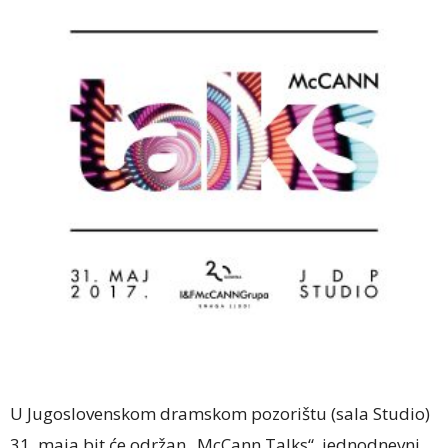
U Jugoslovenskom dramskom pozorištu (sala Studio)
31. maja bit će održan „McCann Talks“, jednodnevni