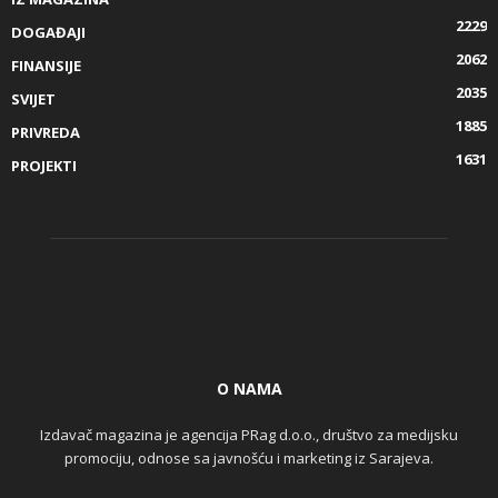
2229
DOGAĐAJI
2062
FINANSIJE
2035
SVIJET
1885
PRIVREDA
1631
PROJEKTI
O NAMA
Izdavač magazina je agencija PRag d.o.o., društvo za medijsku
promociju, odnose sa javnošću i marketing iz Sarajeva.