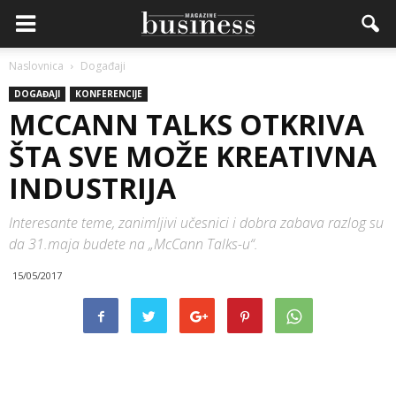
Naslovnica
Događaji
DOGAĐAJI
KONFERENCIJE
MCCANN TALKS OTKRIVA
ŠTA SVE MOŽE KREATIVNA
INDUSTRIJA
Interesante teme, zanimljivi učesnici i dobra zabava razlog su
da 31.maja budete na „McCann Talks-u“.
15/05/2017