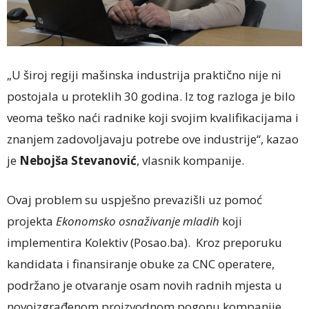
„U široj regiji mašinska industrija praktično nije ni
postojala u proteklih 30 godina. Iz tog razloga je bilo
veoma teško naći radnike koji svojim kvalifikacijama i
znanjem zadovoljavaju potrebe ove industrije“, kazao
je
Nebojša Stevanović
, vlasnik kompanije.
Ovaj problem su uspješno prevazišli uz pomoć
projekta
Ekonomsko osnaživanje mladih
koji
implementira Kolektiv (Posao.ba). Kroz preporuku
kandidata i finansiranje obuke za CNC operatere,
podržano je otvaranje osam novih radnih mjesta u
novoizgrađenom proizvodnom pogonu kompanije.