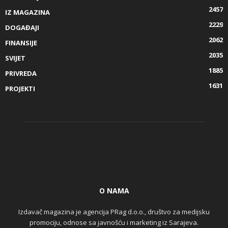
2457
IZ MAGAZINA
2229
DOGAĐAJI
2062
FINANSIJE
2035
SVIJET
1885
PRIVREDA
1631
PROJEKTI
O NAMA
Izdavač magazina je agencija PRag d.o.o., društvo za medijsku
promociju, odnose sa javnošću i marketing iz Sarajeva.