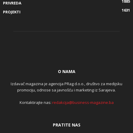
1885
PRIVREDA
1631
PROJEKTI
O NAMA
Izdavač magazina je agencija PRag d.o.o., društvo za medijsku
promociju, odnose sa javnošću i marketing iz Sarajeva.
Kontaktirajte nas:
redakcija@business-magazine.ba
PRATITE NAS