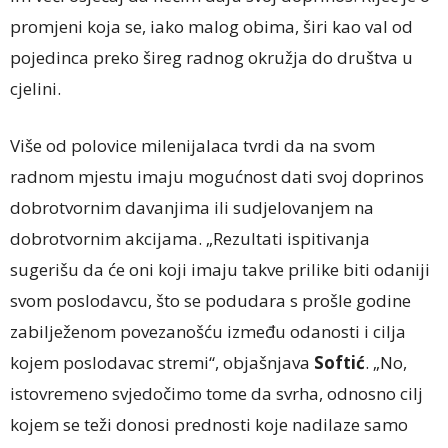
promjeni koja se, iako malog obima, širi kao val od
pojedinca preko šireg radnog okružja do društva u
cjelini.
Više od polovice milenijalaca tvrdi da na svom
radnom mjestu imaju mogućnost dati svoj doprinos
dobrotvornim davanjima ili sudjelovanjem na
dobrotvornim akcijama. „Rezultati ispitivanja
sugerišu da će oni koji imaju takve prilike biti odaniji
svom poslodavcu, što se podudara s prošle godine
zabilježenom povezanošću između odanosti i cilja
kojem poslodavac stremi“, objašnjava
Softić
. „No,
istovremeno svjedočimo tome da svrha, odnosno cilj
kojem se teži donosi prednosti koje nadilaze samo