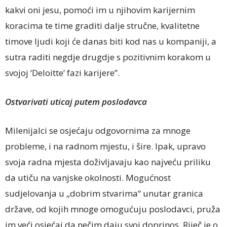
kakvi oni jesu, pomoći im u njihovim karijernim
koracima te time graditi dalje stručne, kvalitetne
timove ljudi koji će danas biti kod nas u kompaniji, a
sutra raditi negdje drugdje s pozitivnim korakom u
svojoj ‘Deloitte’ fazi karijere”.
Ostvarivati uticaj putem poslodavca
Milenijalci se osjećaju odgovornima za mnoge
probleme, i na radnom mjestu, i šire. Ipak, upravo
svoja radna mjesta doživljavaju kao najveću priliku
da utiču na vanjske okolnosti. Mogućnost
sudjelovanja u „dobrim stvarima“ unutar granica
države, od kojih mnoge omogućuju poslodavci, pruža
im veći osjećaj da nečim daju svoj doprinos. Riječ je o