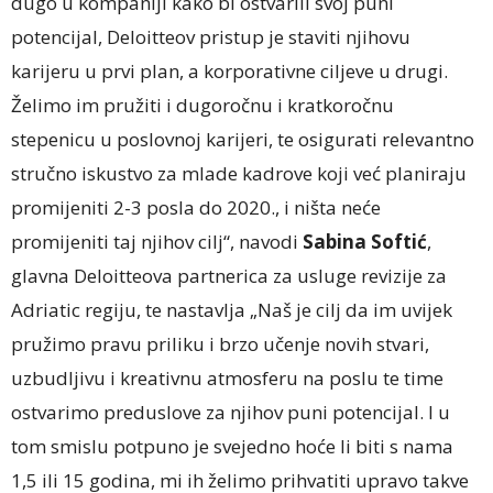
dugo u kompaniji kako bi ostvarili svoj puni
potencijal, Deloitteov pristup je staviti njihovu
karijeru u prvi plan, a korporativne ciljeve u drugi.
Želimo im pružiti i dugoročnu i kratkoročnu
stepenicu u poslovnoj karijeri, te osigurati relevantno
stručno iskustvo za mlade kadrove koji već planiraju
promijeniti 2-3 posla do 2020., i ništa neće
promijeniti taj njihov cilj“, navodi
Sabina Softić
,
glavna Deloitteova partnerica za usluge revizije za
Adriatic regiju, te nastavlja „Naš je cilj da im uvijek
pružimo pravu priliku i brzo učenje novih stvari,
uzbudljivu i kreativnu atmosferu na poslu te time
ostvarimo preduslove za njihov puni potencijal. I u
tom smislu potpuno je svejedno hoće li biti s nama
1,5 ili 15 godina, mi ih želimo prihvatiti upravo takve