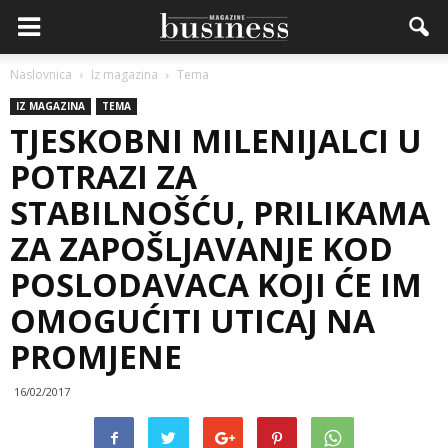
Naslovnica
Iz magazina
Tema
IZ MAGAZINA
TEMA
TJESKOBNI MILENIJALCI U
POTRAZI ZA
STABILNOŠĆU, PRILIKAMA
ZA ZAPOŠLJAVANJE KOD
POSLODAVACA KOJI ĆE IM
OMOGUĆITI UTICAJ NA
PROMJENE
16/02/2017