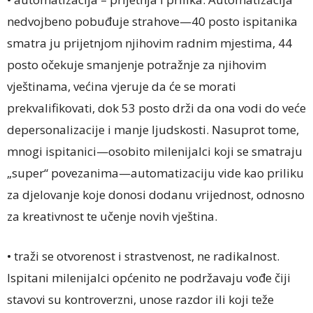
nedvojbeno pobuđuje strahove—40 posto ispitanika
smatra ju prijetnjom njihovim radnim mjestima, 44
posto očekuje smanjenje potražnje za njihovim
vještinama, većina vjeruje da će se morati
prekvalifikovati, dok 53 posto drži da ona vodi do veće
depersonalizacije i manje ljudskosti. Nasuprot tome,
mnogi ispitanici—osobito milenijalci koji se smatraju
„super“ povezanima—automatizaciju vide kao priliku
za djelovanje koje donosi dodanu vrijednost, odnosno
za kreativnost te učenje novih vještina.
• traži se otvorenost i strastvenost, ne radikalnost.
Ispitani milenijalci općenito ne podržavaju vođe čiji
stavovi su kontroverzni, unose razdor ili koji teže