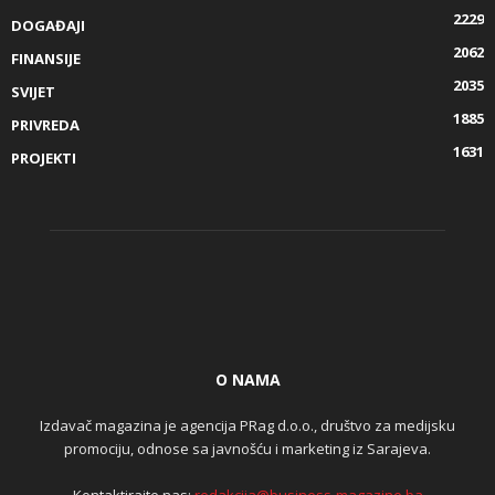
2229
DOGAĐAJI
2062
FINANSIJE
2035
SVIJET
1885
PRIVREDA
1631
PROJEKTI
O NAMA
Izdavač magazina je agencija PRag d.o.o., društvo za medijsku
promociju, odnose sa javnošću i marketing iz Sarajeva.
Kontaktirajte nas:
redakcija@business-magazine.ba