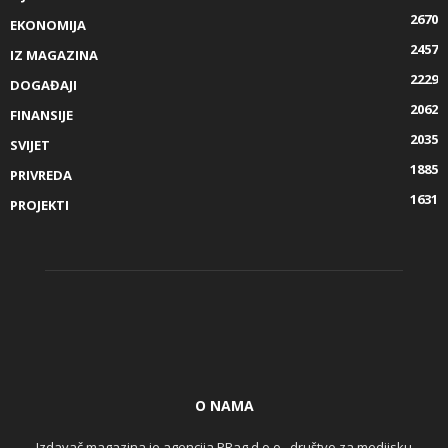
2670
EKONOMIJA
2457
IZ MAGAZINA
2229
DOGAĐAJI
2062
FINANSIJE
2035
SVIJET
1885
PRIVREDA
1631
PROJEKTI
O NAMA
Izdavač magazina je agencija PRag d.o.o., društvo za medijsku