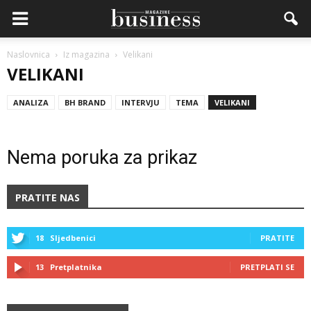
Naslovnica
Iz magazina
Velikani
VELIKANI
ANALIZA
BH BRAND
INTERVJU
TEMA
VELIKANI
Nema poruka za prikaz
PRATITE NAS
18
Sljedbenici
PRATITE
13
Pretplatnika
PRETPLATI SE