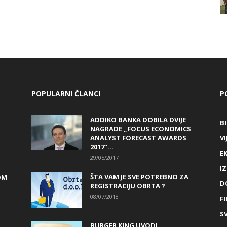
POPULARNI ČLANCI
P
ADDIKO BANKA DOBILA DVIJE
B
NAGRADE „FOCUS ECONOMICS
ANALYST FORECAST AWARDS
VI
2017“...
E
29/05/2017
I
ŠTA VAM JE SVE POTREBNO ZA
OM
D
REGISTRACIJU OBRTA ?
08/07/2018
FI
SV
BURGER KING UVODI