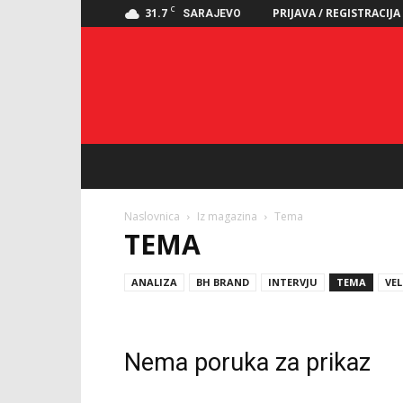
C
31.7
PRIJAVA / REGISTRACIJA
SARAJEVO
Naslovnica
Iz magazina
Tema
TEMA
ANALIZA
BH BRAND
INTERVJU
TEMA
VEL
Nema poruka za prikaz