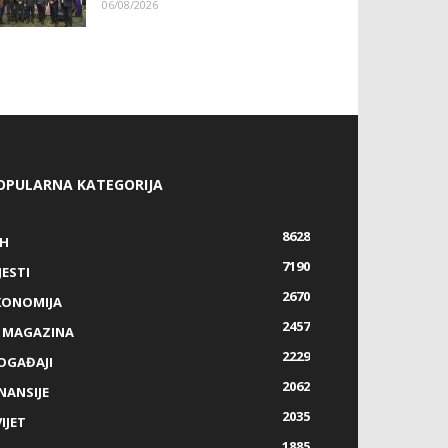
06/08/2026
OPULARNA KATEGORIJA
8628
IH
7190
JESTI
2670
KONOMIJA
2457
Z MAGAZINA
2229
OGAĐAJI
2062
NANSIJE
2035
IJET
1885