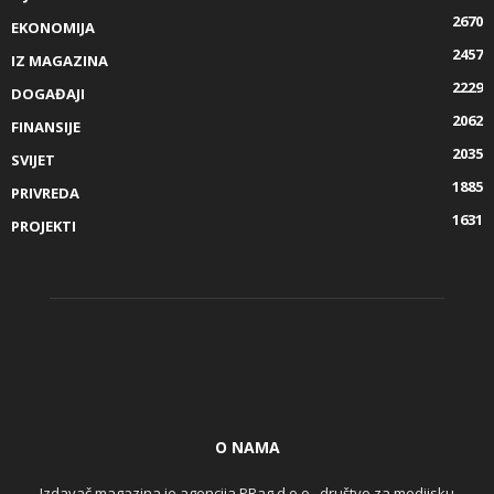
2670
EKONOMIJA
2457
IZ MAGAZINA
2229
DOGAĐAJI
2062
FINANSIJE
2035
SVIJET
1885
PRIVREDA
1631
PROJEKTI
O NAMA
Izdavač magazina je agencija PRag d.o.o., društvo za medijsku