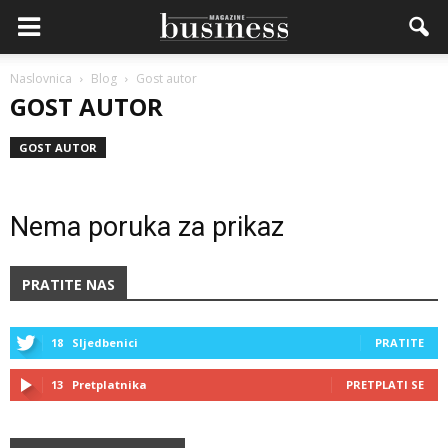
Naslovnica
Blog
Gost autor
GOST AUTOR
GOST AUTOR
Nema poruka za prikaz
PRATITE NAS
18
Sljedbenici
PRATITE
13
Pretplatnika
PRETPLATI SE