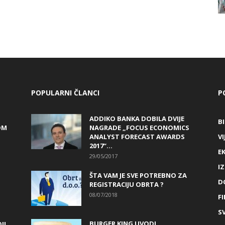
POPULARNI ČLANCI
P
ADDIKO BANKA DOBILA DVIJE
B
OM
NAGRADE „FOCUS ECONOMICS
ANALYST FORECAST AWARDS
VI
2017“...
E
29/05/2017
I
ŠTA VAM JE SVE POTREBNO ZA
D
REGISTRACIJU OBRTA ?
08/07/2018
FI
SV
BURGER KING UVODI
JI