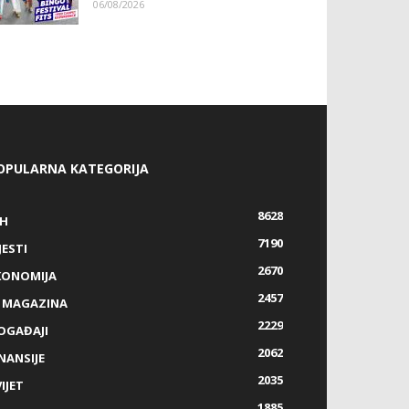
06/08/2026
OPULARNA KATEGORIJA
8628
IH
7190
JESTI
2670
KONOMIJA
2457
Z MAGAZINA
2229
OGAĐAJI
2062
NANSIJE
2035
IJET
1885