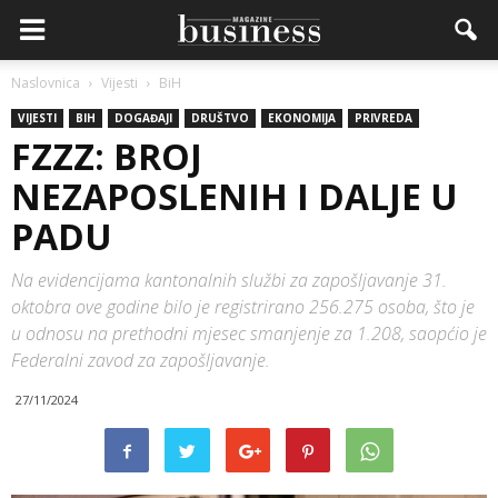
Naslovnica
Vijesti
BiH
VIJESTI
BIH
DOGAĐAJI
DRUŠTVO
EKONOMIJA
PRIVREDA
FZZZ: BROJ
NEZAPOSLENIH I DALJE U
PADU
Na evidencijama kantonalnih službi za zapošljavanje 31.
oktobra ove godine bilo je registrirano 256.275 osoba, što je
u odnosu na prethodni mjesec smanjenje za 1.208, saopćio je
Federalni zavod za zapošljavanje.
27/11/2024