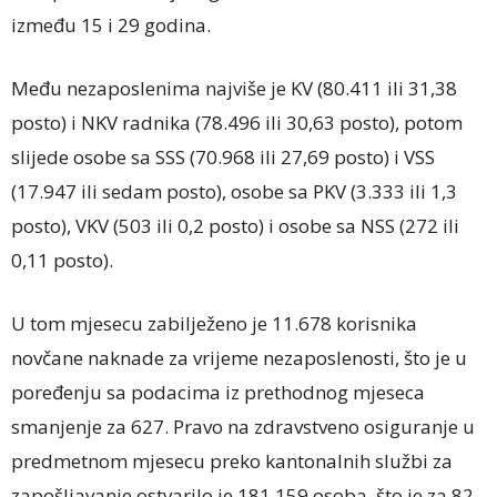
između 15 i 29 godina.
Među nezaposlenima najviše je KV (80.411 ili 31,38
posto) i NKV radnika (78.496 ili 30,63 posto), potom
slijede osobe sa SSS (70.968 ili 27,69 posto) i VSS
(17.947 ili sedam posto), osobe sa PKV (3.333 ili 1,3
posto), VKV (503 ili 0,2 posto) i osobe sa NSS (272 ili
0,11 posto).
U tom mjesecu zabilježeno je 11.678 korisnika
novčane naknade za vrijeme nezaposlenosti, što je u
poređenju sa podacima iz prethodnog mjeseca
smanjenje za 627. Pravo na zdravstveno osiguranje u
predmetnom mjesecu preko kantonalnih službi za
zapošljavanje ostvarilo je 181.159 osoba, što je za 82