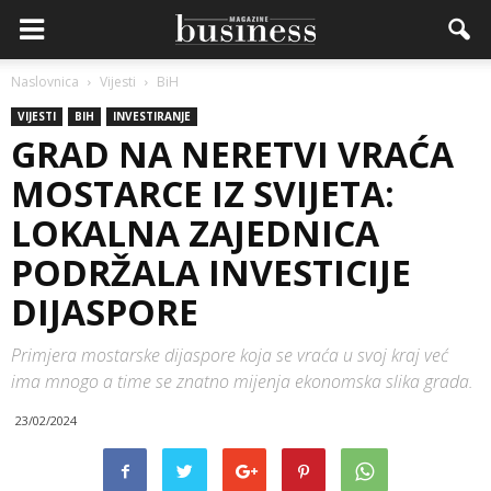
Naslovnica
Vijesti
BiH
VIJESTI
BIH
INVESTIRANJE
GRAD NA NERETVI VRAĆA
MOSTARCE IZ SVIJETA:
LOKALNA ZAJEDNICA
PODRŽALA INVESTICIJE
DIJASPORE
Primjera mostarske dijaspore koja se vraća u svoj kraj već
ima mnogo a time se znatno mijenja ekonomska slika grada.
23/02/2024