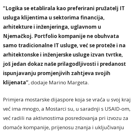
“Logika se etablirala kao preferirani pružatelj IT
usluga klijentima u sektorima financija,
arhitekture i inženjeringa, uglavnom u
Njemačkoj. Portfolio kompanije ne obuhvata
samo tradicionalne IT usluge, već se proteže i na
arhitektonske i inženjerske usluge izvan tvrtke,
još jedan dokaz naše prilagodljivosti i predanost
ispunjavanju promjenjivih zahtjeva svojih
klijenata”
, dodaje Marino Margeta.
Primjera mostarske dijaspore koja se vraća u svoj kraj
već ima mnogo, a Mostarci su, u saradnji s USAID-om,
već radili na aktivnostima posredovanja pri izvozu za
domaće kompanije, prijenosu znanja i uključivanju