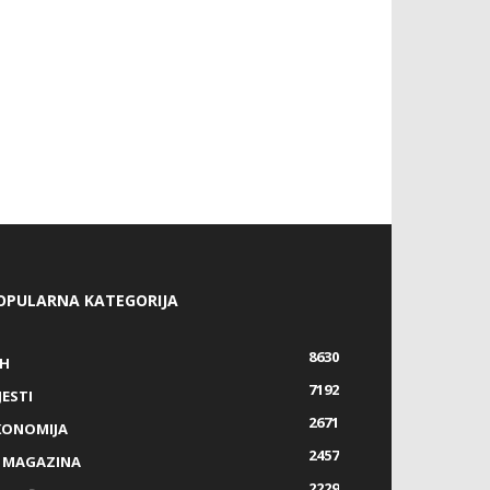
OPULARNA KATEGORIJA
8630
IH
7192
JESTI
2671
KONOMIJA
2457
Z MAGAZINA
2229