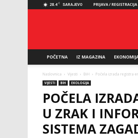
C
28.4
PRIJAVA / REGISTRACIJA
SARAJEVO
POČETNA
IZ MAGAZINA
EKONOMIJ
Naslovnica
Vijesti
BiH
Počela izrada registra e
VIJESTI
BIH
EKOLOGIJA
POČELA IZRADA
U ZRAK I INF
SISTEMA ZAGA