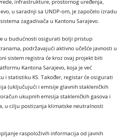
vrede, infrastrukture, prostornog uređenja,
ajevo, u saradnji sa UNDP-om, je započelo izradu
g sistema zagadivača u Kantonu Sarajevo.
će u budućnosti osigurati bolji pristup
ranama, podržavajući aktivno učešće javnosti u
ni sistem registra će kroz ovaj projekt biti
atformu Kantona Sarajevo, koja je već
i statistiku KS. Također, registar će osigurati
ja (uključujući i emisije glavnih stakleničkih
roračun ukupnih emisija stakleničkih gasova i
 u cilju postizanja klimatske neutralnosti
kupljanje raspoloživih informacija od javnih