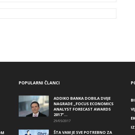
POPULARNI ČLANCI
P
ADDIKO BANKA DOBILA DVIJE
B
NAGRADE „FOCUS ECONOMICS
ANALYST FORECAST AWARDS
VI
2017“...
E
29/05/2017
I
ŠTA VAM JE SVE POTREBNO ZA
OM