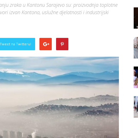
stanju zraka u Kantonu Sarajevo su: proizvodnja toplotne
vori izvan Kantona, uslužne djelatnosti i industrijski
Tweet na Twitteru!