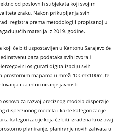
irektno od poslovnih subjekata koji svojim
aliteta zraku. Nakon prikupljanja svih
zradi registra prema metodologiji propisanoj u
agadujućih materija iz 2019. godine.
 koji će biti uspostavljen u Kantonu Sarajevo će
 jedinstvenu baza podataka svih izvora i
Hercegovini osigurati digitalizaciju svih
z na prostornim mapama u mreži 100mx100m, te
lovanja i za informiranje javnosti.
ao osnova za razvoj preciznog modela disperzije
nog disperzionog modela i karte kategorizacije
rta kategorizacije koja će biti izradena kroz ovaj
 prostorno planiranje, planiranje novih zahvata u