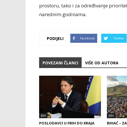
prostoru, tako i za određivanje priori
narednim godinama.
PODIJELI
Facebook
Twitter
POVEZANI ČLANCI
VIŠE OD AUTORA
BIH
BIH
POSLODAVCI U FBIH DO KRAJA
BIHAĆ – Z