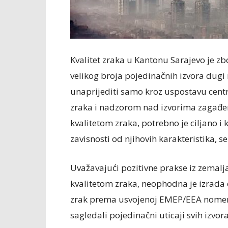
Kvalitet zraka u Kantonu Sarajevo je zb
velikog broja pojedinačnih izvora dugi
unaprijediti samo kroz uspostavu cent
zraka i nadzorom nad izvorima zagađen
kvalitetom zraka, potrebno je ciljano i 
zavisnosti od njihovih karakteristika, s
Uvažavajući pozitivne prakse iz zemalj
kvalitetom zraka, neophodna je izrada 
zrak prema usvojenoj EMEP/EEA nomenkl
sagledali pojedinačni uticaji svih izvor