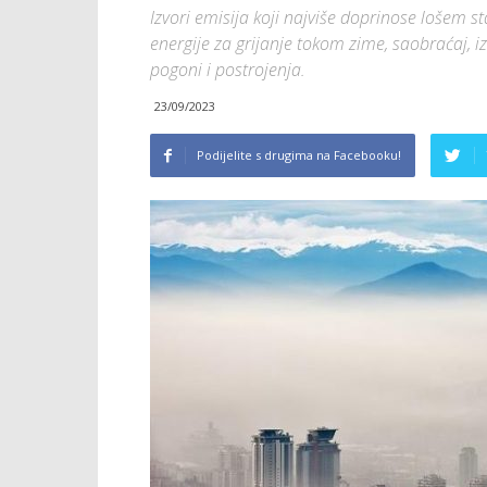
Izvori emisija koji najviše doprinose lošem 
energije za grijanje tokom zime, saobraćaj, iz
pogoni i postrojenja.
23/09/2023
Podijelite s drugima na Facebooku!