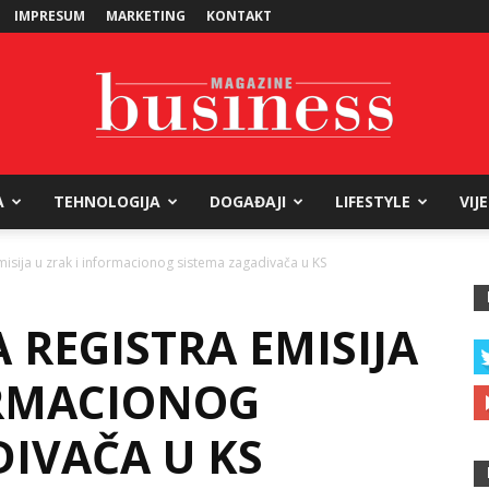
IMPRESUM
MARKETING
KONTAKT
A
TEHNOLOGIJA
DOGAĐAJI
LIFESTYLE
VIJ
Business
misija u zrak i informacionog sistema zagadivača u KS
 REGISTRA EMISIJA
Magazine
ORMACIONOG
DIVAČA U KS