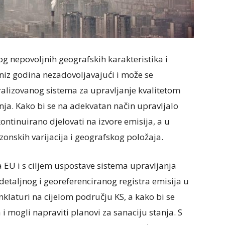
og nepovoljnih geografskih karakteristika i
 niz godina nezadovoljavajući i može se
ralizovanog sistema za upravljanje kvalitetom
ja. Kako bi se na adekvatan način upravljalo
kontinuirano djelovati na izvore emisija, a u
ezonskih varijacija i geografskog položaja.
a EU i s ciljem uspostave sistema upravljanja
detaljnog i georeferenciranog registra emisija u
aturi na cijelom području KS, a kako bi se
a i mogli napraviti planovi za sanaciju stanja. S