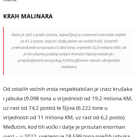
KRAH MALINARA
Kada je riječ o padu izvoza, najuočljiviji je sunovrat smrznute maline
za 41,3 posto, koja je i dalje jedan od vodećih bh. izvoznih
prehrambenih proizvoda (5.464 tona, vrijednih 52,9 miliona KM), ali
je na silaznoj putanji uslijed domaće hiperprodukcije i
preplavljenosti evropskog tržišta jeftinom robom ukrajinskih
malinara.
Od ostalih voćnih vrsta respektabilan je izvoz krušaka
i jabuka (9.098 tona u vrijednosti od 19,2 miliona KM,
uz rast od 74,2 posto) te šljiva (6.222 tone u
vrijednosti od 11 miliona KM, uz rast od 6,2 posto).
Međutim, kod tih voćki i dalje je prisutan enorman
uvoz – u 2022. uvezeno je 18.599 tona svježih jabuka,