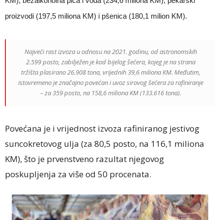
KM), bezalkoholna pića i voda (234,6 miliona KM), pekarski
proizvodi (197,5 miliona KM) i pšenica (180,1 milion KM).
Najveći rast izvoza u odnosu na 2021. godinu, od astronomskih
2.599 posto, zabilježen je kod bijelog šećera, kojeg je na strana
tržišta plasirano 26.908 tona, vrijednih 39,6 miliona KM. Međutim,
istovremeno je značajno povećan i uvoz sirovog šećera za rafiniranje
– za 359 posto, na 158,6 miliona KM (133.616 tona).
Povećana je i vrijednost izvoza rafiniranog jestivog
suncokretovog ulja (za 80,5 posto, na 116,1 miliona
KM), što je prvenstveno razultat njegovog
poskupljenja za više od 50 procenata.