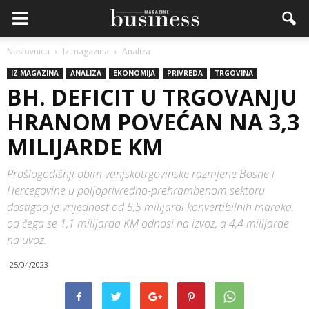
Naslovnica
Iz magazina
Analiza
IZ MAGAZINA
ANALIZA
EKONOMIJA
PRIVREDA
TRGOVINA
BH. DEFICIT U TRGOVANJU
HRANOM POVEĆAN NA 3,3
MILIJARDE KM
Prošlogodišnji obim vanjskotrgovinske razmjene Bosne i
Hercegovine u poljoprivredno-prehrambenom sektoru
dostigao je vrijednost od 5,5 milijardi konvertibilnih maraka,
od čega se 1,1 milijarda KM odnosi na izvoz, a 4,4 milijarde
na uvoz.
25/04/2023