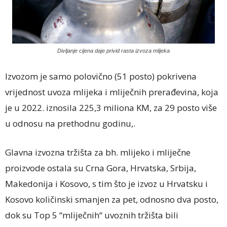
Divljanje cijena daje privid rasta izvoza mlijeka
Izvozom je samo polovično (51 posto) pokrivena
vrijednost uvoza mlijeka i mliječnih prerađevina, koja
je u 2022. iznosila 225,3 miliona KM, za 29 posto više
u odnosu na prethodnu godinu,.
Glavna izvozna tržišta za bh. mlijeko i mliječne
proizvode ostala su Crna Gora, Hrvatska, Srbija,
Makedonija i Kosovo, s tim što je izvoz u Hrvatsku i
Kosovo količinski smanjen za pet, odnosno dva posto,
dok su Top 5 “mliječnih“ uvoznih tržišta bili