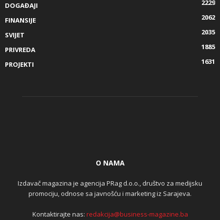
2229
DOGAĐAJI
2062
FINANSIJE
2035
SVIJET
1885
PRIVREDA
1631
PROJEKTI
O NAMA
Izdavač magazina je agencija PRag d.o.o., društvo za medijsku
promociju, odnose sa javnošću i marketing iz Sarajeva.
Kontaktirajte nas:
redakcija@business-magazine.ba