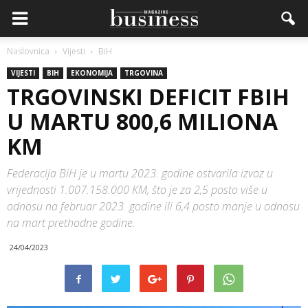
Naslovnica
Vijesti
BiH
VIJESTI
BIH
EKONOMIJA
TRGOVINA
TRGOVINSKI DEFICIT FBIH
U MARTU 800,6 MILIONA
KM
Federacija BiH je u martu 2023. godine ostvarila izvoz u
vrijednosti 1.007.158.000 KM, što je za 2,5 posto više u
odnosu na februar 2023. godine ili 6,4 posto manje u odnosu
na mart prethodne godine.
24/04/2023