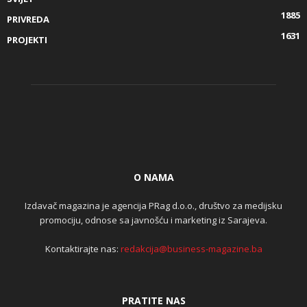
1885
PRIVREDA
1631
PROJEKTI
O NAMA
Izdavač magazina je agencija PRag d.o.o., društvo za medijsku
promociju, odnose sa javnošću i marketing iz Sarajeva.
Kontaktirajte nas:
redakcija@business-magazine.ba
PRATITE NAS