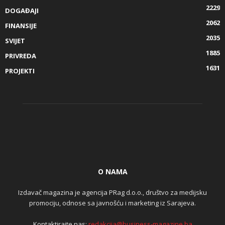
2229
DOGAĐAJI
2062
FINANSIJE
2035
SVIJET
1885
PRIVREDA
1631
PROJEKTI
O NAMA
Izdavač magazina je agencija PRag d.o.o., društvo za medijsku
promociju, odnose sa javnošću i marketing iz Sarajeva.
Kontaktirajte nas:
redakcija@business-magazine.ba