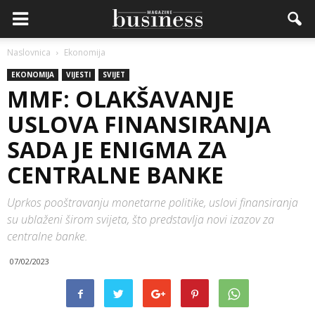
Naslovnica
Ekonomija
EKONOMIJA
VIJESTI
SVIJET
MMF: OLAKŠAVANJE
USLOVA FINANSIRANJA
SADA JE ENIGMA ZA
CENTRALNE BANKE
Uprkos pooštravanju monetarne politike, uslovi finansiranja
su ublaženi širom svijeta, što predstavlja novi izazov za
centralne banke.
07/02/2023