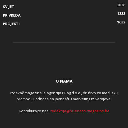
2036
SVIJET
1888
PRIVREDA
1632
PROJEKTI
O NAMA
Izdavač magazina je agencija PRag d.o.o., društvo za medijsku
promociju, odnose sa javnošću i marketing iz Sarajeva.
Kontaktirajte nas:
redakcija@business-magazine.ba