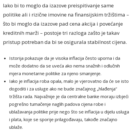
Iako bi to moglo da izazove preispitivanje same
politike ali i rizične imovine na finansijskim tržištima –
što bi moglo da izazove pad cena akcija i povećanje
kreditnih marži – postoje tri razloga zašto je takav
pristup potreban da bi se osigurala stabilnost cijena.
Istorija pokazuje da je visoka inflacija često uporna i da
može dodatno da se uveća ako nema snažnih i odlučnih
mjera monetarne politike za njeno smanjenje.
Iako je inflacija roba opala, malo je vjerovatno da će se isto
dogoditi i za usluge ako ne bude značajnog „hlađenja“
tržišta rada. Najvažnije je da centralne banke moraju izbjeći
pogrešno tumačenje naglih padova cijena robe i
ublažavanja politike prije nego što se inflacija u dijelu usluga
i plata, koje se sporije prilagođavaju, takođe značajno
ublaže.