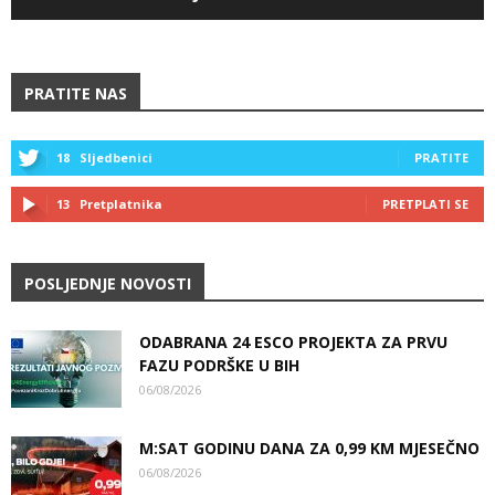
PRATITE NAS
18
Sljedbenici
PRATITE
13
Pretplatnika
PRETPLATI SE
POSLJEDNJE NOVOSTI
ODABRANA 24 ESCO PROJEKTA ZA PRVU
FAZU PODRŠKE U BIH
06/08/2026
M:SAT GODINU DANA ZA 0,99 KM MJESEČNO
06/08/2026