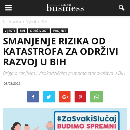
Naslovnica
Vijesti
BiH
VIJESTI
BIH
ODRŽIVOST
PROJEKT
SMANJENJE RIZIKA OD
KATASTROFA ZA ODRŽIVI
RAZVOJ U BIH
Briga o ranjivim i visokorizičnim grupama stanovništva u BiH
03/08/2022