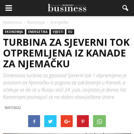
Naslovnica
Ekonomija
Energetika
EKONOMIJA
ENERGETIKA
VIJESTI
EU
TURBINA ZA SJEVERNI TOK
OTPREMLJENA IZ KANADE
ZA NJEMAČKU
Simensova turbina za gasovod Sjeverni tok 1 otpremljena je
avionom za Njemačku iz pogona za održavanje u Kanadi, a
očekuje se da će u Rusiju stići 24. jula, izvijestio je danas list
Komersant pozivajući se na dobro obaviještene izvore.
18/07/2022