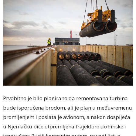
Prvobitno je bilo planirano da remontovana turbina
bude isporučena brodom, ali je plan u međuvremenu
promijenjem i poslata je avionom, a nakon dospijeća
u Njemačku biće otpremljena trajektom do Finske i
isporučena Rusiji kopnenim putem, navodi list, a