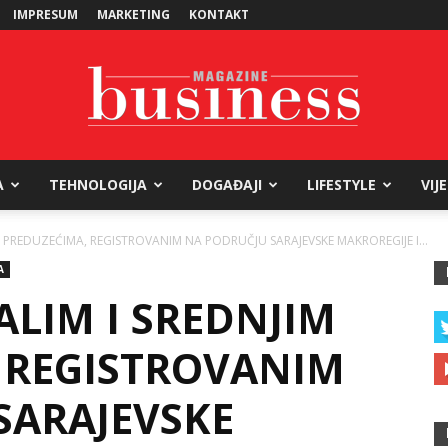
IMPRESUM
MARKETING
KONTAKT
A
TEHNOLOGIJA
DOGAĐAJI
LIFESTYLE
VIJ
Business
M PREDUZEĆIMA, REGISTROVANIM NA PODRUČJU SARAJEVSKE MAKROREGIJE I...
A
ALIM I SREDNJIM
Magazine
 REGISTROVANIM
SARAJEVSKE