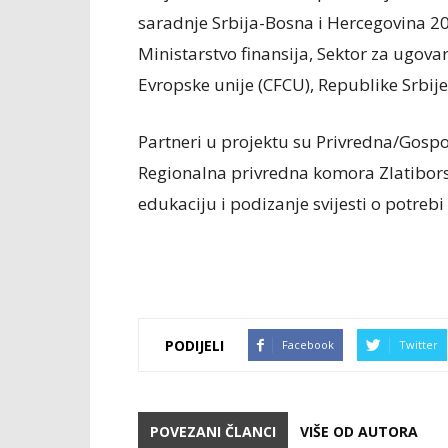
saradnje Srbija-Bosna i Hercegovina 20
Ministarstvo finansija, Sektor za ugova
Evropske unije (CFCU), Republike Srbije
Partneri u projektu su Privredna/Gosp
Regionalna privredna komora Zlatibor
edukaciju i podizanje svijesti o potreb
PODIJELI
Facebook
Twitter
POVEZANI ČLANCI
VIŠE OD AUTORA