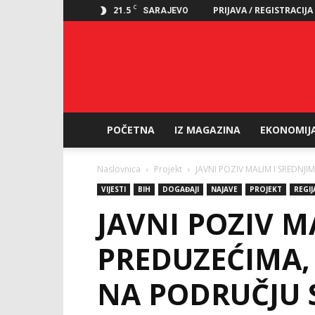
C
21.5
PRIJAVA / REGISTRACIJA
SARAJEVO
POČETNA
IZ MAGAZINA
EKONOMIJ
Naslovnica
Projekt
JAVNI POZIV MALIM I SREDNJI
VIJESTI
BIH
DOGAĐAJI
NAJAVE
PROJEKT
REGIJ
JAVNI POZIV M
PREDUZEĆIMA,
NA PODRUČJU 