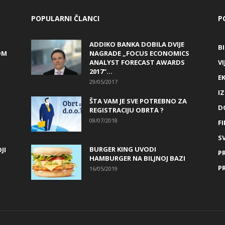
POPULARNI ČLANCI
P
ADDIKO BANKA DOBILA DVIJE
B
OM
NAGRADE „FOCUS ECONOMICS
ANALYST FORECAST AWARDS
VI
2017“...
E
29/05/2017
I
ŠTA VAM JE SVE POTREBNO ZA
D
REGISTRACIJU OBRTA ?
08/07/2018
FI
SV
BURGER KING UVODI
JI
P
HAMBURGER NA BILJNOJ BAZI
P
16/05/2019