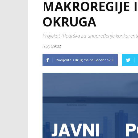
MAKROREGIJE 
OKRUGA
Projekat "Podrška za unapređenje konkurent
25/06/2022
Podijelite s drugima na Facebooku!