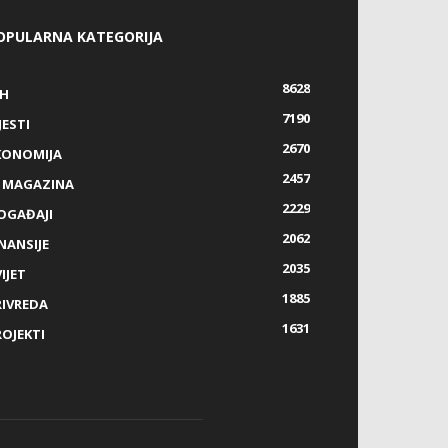
OPULARNA KATEGORIJA
8628
IH
7190
JESTI
2670
KONOMIJA
2457
Z MAGAZINA
2229
OGAĐAJI
2062
NANSIJE
2035
IJET
1885
RIVREDA
1631
ROJEKTI