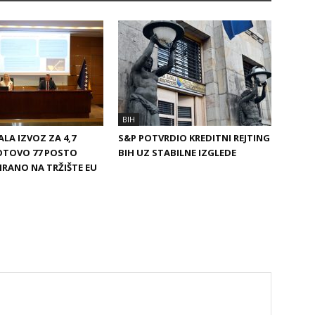
BIH
ALA IZVOZ ZA 4,7
S&P POTVRDIO KREDITNI REJTING
OTOVO 77 POSTO
BIH UZ STABILNE IZGLEDE
IRANO NA TRŽIŠTE EU