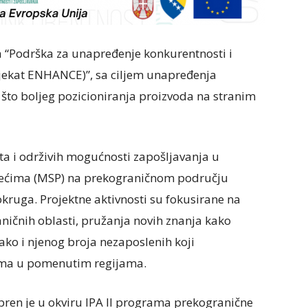
ta “Podrška za unapređenje konkurentnosti i
ekat ENHANCE)”, sa ciljem unapređenja
 što boljeg pozicioniranja proizvoda na stranim
sta i održivih mogućnosti zapošljavanja u
zećima (MSP) na prekograničnom području
okruga. Projektne aktivnosti su fokusirane na
ničnih oblasti, pružanja novih znanja kako
ko i njenog broja nezaposlenih koji
lema u pomenutim regijama.
obren je u okviru IPA II programa prekogranične