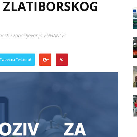
I ZLATIBORSKOG
nosti i zapošljavanja-ENHANCE"
Tweet na Twitteru!