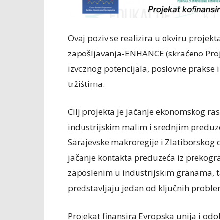
Ovaj poziv se realizira u okviru projek
zapošljavanja-ENHANCE (skraćeno Proj
izvoznog potencijala, poslovne prakse i
tržištima.
Cilj projekta je jačanje ekonomskog ra
industrijskim malim i srednjim predu
Sarajevske makroregije i Zlatiborskog 
jačanje kontakta preduzeća iz prekogra
zaposlenim u industrijskim granama, ta
predstavljaju jedan od ključnih prob
Projekat finansira Evropska unija i od