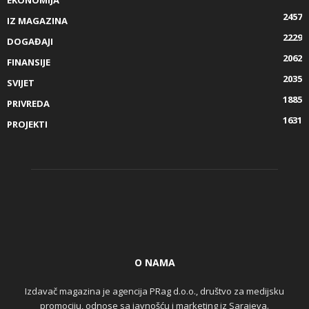
2457
IZ MAGAZINA
2229
DOGAĐAJI
2062
FINANSIJE
2035
SVIJET
1885
PRIVREDA
1631
PROJEKTI
O NAMA
Izdavač magazina je agencija PRag d.o.o., društvo za medijsku
promociju, odnose sa javnošću i marketing iz Sarajeva.