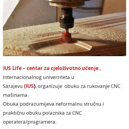
IUS Life – centar za cjeloživotno učenje
,
Internacionalnog univerziteta u
Sarajevu
(IUS
)
, organizuje obuku za rukovanje CNC
mašinama.
Obuka podrazumijeva neformalnu stručnu i
praktičnu obuku polaznika za CNC
operatera/programera.