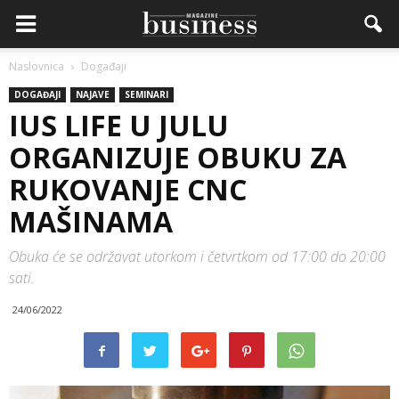
Naslovnica
Događaji
DOGAĐAJI
NAJAVE
SEMINARI
IUS LIFE U JULU
ORGANIZUJE OBUKU ZA
RUKOVANJE CNC
MAŠINAMA
Obuka će se održavat utorkom i četvrtkom od 17:00 do 20:00
sati.
24/06/2022