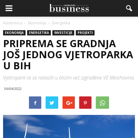
Naslovnica
Ekonomija
Energetika
EKONOMIJA
ENERGETIKA
INVESTICIJE
PROJEKTI
PRIPREMA SE GRADNJA
JOŠ JEDNOG VJETROPARKA
U BIH
Vjetropark će se nalaziti u blizini već izgrađene VE Mesihovina
06/04/2022