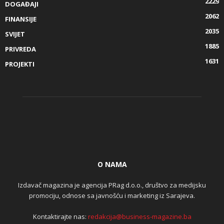
2229
DOGAĐAJI
2062
FINANSIJE
2035
SVIJET
1885
PRIVREDA
1631
PROJEKTI
O NAMA
Izdavač magazina je agencija PRag d.o.o., društvo za medijsku
promociju, odnose sa javnošću i marketing iz Sarajeva.
Kontaktirajte nas:
redakcija@business-magazine.ba