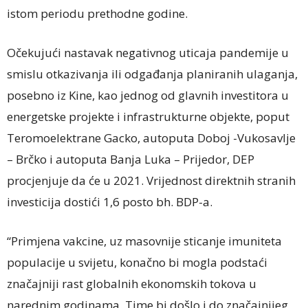
istom periodu prethodne godine.
Očekujući nastavak negativnog uticaja pandemije u
smislu otkazivanja ili odgađanja planiranih ulaganja,
posebno iz Kine, kao jednog od glavnih investitora u
energetske projekte i infrastrukturne objekte, poput
Teromoelektrane Gacko, autoputa Doboj -Vukosavlje
– Brčko i autoputa Banja Luka – Prijedor, DEP
procjenjuje da će u 2021. Vrijednost direktnih stranih
investicija dostići 1,6 posto bh. BDP-a.
“Primjena vakcine, uz masovnije sticanje imuniteta
populacije u svijetu, konačno bi mogla podstaći
značajniji rast globalnih ekonomskih tokova u
narednim godinama. Time bi došlo i do značajnijeg