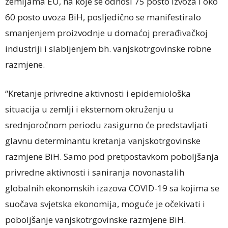
zemljama EU, na koje se odnosi 75 posto izvoza i oko
60 posto uvoza BiH, posljedično se manifestiralo
smanjenjem proizvodnje u domaćoj prerađivačkoj
industriji i slabljenjem bh. vanjskotrgovinske robne
razmjene.
“Kretanje privredne aktivnosti i epidemiološka
situacija u zemlji i eksternom okruženju u
srednjoročnom periodu zasigurno će predstavljati
glavnu determinantu kretanja vanjskotrgovinske
razmjene BiH. Samo pod pretpostavkom poboljšanja
privredne aktivnosti i saniranja novonastalih
globalnih ekonomskih izazova COVID-19 sa kojima se
suočava svjetska ekonomija, moguće je očekivati i
poboljšanje vanjskotrgovinske razmjene BiH.