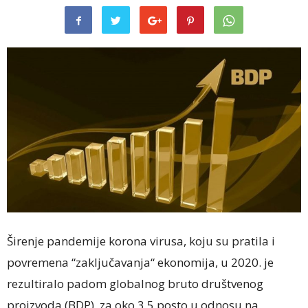
Širenje pandemije korona virusa, koju su pratila i
povremena “zaključavanja“ ekonomija, u 2020. je
rezultiralo padom globalnog bruto društvenog
proizvoda (BDP) za oko 3,5 posto u odnosu na