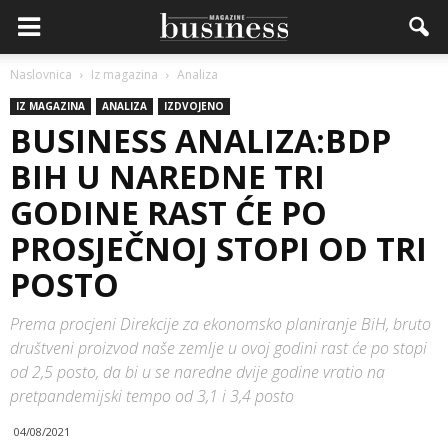
Naslovnica
Iz magazina
Analiza
IZ MAGAZINA
ANALIZA
IZDVOJENO
BUSINESS ANALIZA:BDP
BIH U NAREDNE TRI
GODINE RAST ĆE PO
PROSJEČNOJ STOPI OD TRI
POSTO
Prema procjeni Direkcije za ekonomsko planiranje BiH, bruto
društveni proizvod naše zemlje u ovoj godini rast će po stopi
od 2,5 posto, da bi u se naredne dvije godine vratio na
pretpandemijski tempo od 3,1 i 3,4 posto
04/08/2021