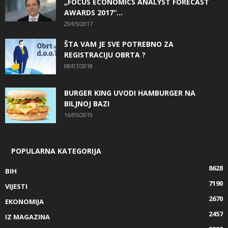
„FOCUS ECONOMICS ANALYST FORECAST
AWARDS 2017“...
29/05/2017
ŠTA VAM JE SVE POTREBNO ZA
REGISTRACIJU OBRTA ?
08/07/2018
BURGER KING UVODI HAMBURGER NA
BILJNOJ BAZI
16/05/2019
POPULARNA KATEGORIJA
8628
BIH
7190
VIJESTI
2670
EKONOMIJA
2457
IZ MAGAZINA