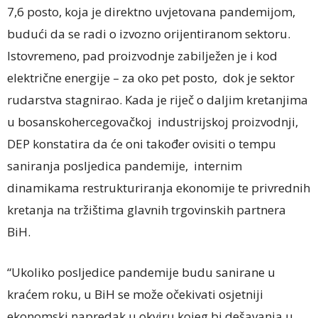
7,6 posto, koja je direktno uvjetovana pandemijom,
budući da se radi o izvozno orijentiranom sektoru.
Istovremeno, pad proizvodnje zabilježen je i kod
električne energije – za oko pet posto, dok je sektor
rudarstva stagnirao. Kada je riječ o daljim kretanjima
u bosanskohercegovačkoj industrijskoj proizvodnji,
DEP konstatira da će oni također ovisiti o tempu
saniranja posljedica pandemije, internim
dinamikama restrukturiranja ekonomije te privrednih
kretanja na tržištima glavnih trgovinskih partnera
BiH.
“Ukoliko posljedice pandemije budu sanirane u
kraćem roku, u BiH se može očekivati osjetniji
ekonomski napredak u okviru kojeg bi dešavanja u