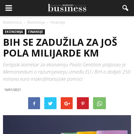
Naslovnica
Ekonomija
Finansije
EKONOMIJA
FINANSIJE
BIH SE ZADUŽILA ZA JOŠ
POLA MILIJARDE KM
Evropski komesar za ekonomiju Paolo Gentiloni potpisao je
Memorandum o razumijevanju između EU i BiH o dodjeli 250
miliona eura makrofinansijske pomoći
16/01/2021