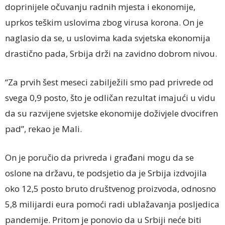
doprinijele očuvanju radnih mjesta i ekonomije,
uprkos teškim uslovima zbog virusa korona. On je
naglasio da se, u uslovima kada svjetska ekonomija
drastično pada, Srbija drži na zavidno dobrom nivou.
“Za prvih šest meseci zabilježili smo pad privrede od
svega 0,9 posto, što je odličan rezultat imajući u vidu
da su razvijene svjetske ekonomije doživjele dvocifren
pad”, rekao je Mali.
On je poručio da privreda i građani mogu da se
oslone na državu, te podsjetio da je Srbija izdvojila
oko 12,5 posto bruto društvenog proizvoda, odnosno
5,8 milijardi eura pomoći radi ublažavanja posljedica
pandemije. Pritom je ponovio da u Srbiji neće biti