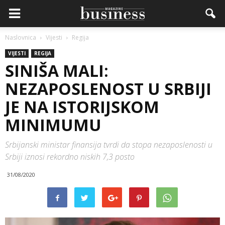
Naslovnica
Vijesti
Regija
VIJESTI
REGIJA
SINIŠA MALI:
NEZAPOSLENOST U SRBIJI
JE NA ISTORIJSKOM
MINIMUMU
Srbijanski ministar finansija tvrdi da stopa nezaposlenosti u
Srbiji iznosi rekordno niskih 7,3 posto
31/08/2020