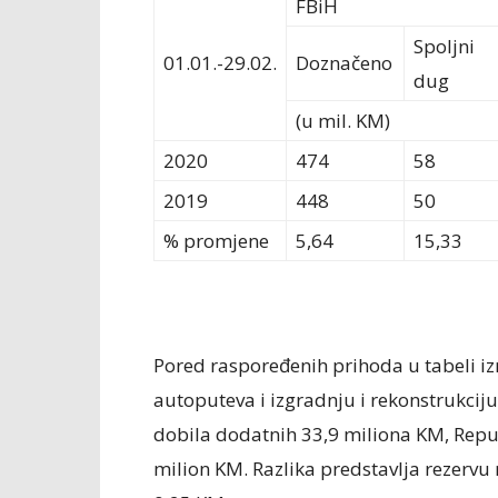
FBiH
Spoljni
01.01.-29.02.
Doznačeno
dug
(u mil. KM)
2020
474
58
2019
448
50
% promjene
5,64
15,33
Pored raspoređenih prihoda u tabeli i
autoputeva i izgradnju i rekonstrukciju
dobila dodatnih 33,9 miliona KM, Repub
milion KM. Razlika predstavlja rezerv