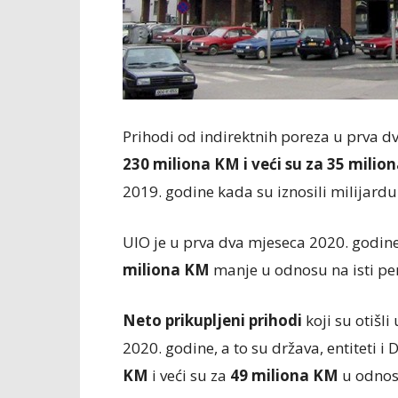
Prihodi od indirektnih poreza u prva d
230 miliona KM i veći su za 35 milion
2019. godine kada su iznosili milijardu
UIO je u prva dva mjeseca 2020. godine 
miliona KM
manje u odnosu na isti pe
Neto prikupljeni prihodi
koji su otišl
2020. godine, a to su država, entiteti i D
KM
i veći su za
49 miliona KM
u odnosu