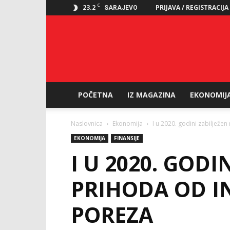
C
23.2
PRIJAVA / REGISTRACIJA
SARAJEVO
POČETNA
IZ MAGAZINA
EKONOMIJ
Naslovnica
Ekonomija
I u 2020. godini zabilježen
EKONOMIJA
FINANSIJE
I U 2020. GODI
PRIHODA OD I
POREZA