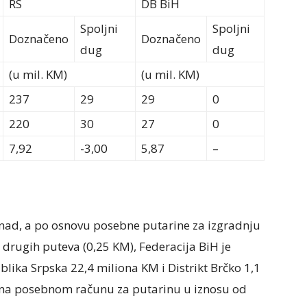
RS
DB BiH
Spoljni
Spoljni
Doznačeno
Doznačeno
dug
dug
(u mil. KM)
(u mil. KM)
237
29
29
0
220
30
27
0
7,92
-3,00
5,87
–
znad, a po osnovu posebne putarine za izgradnju
 drugih puteva (0,25 KM), Federacija BiH je
lika Srpska 22,4 miliona KM i Distrikt Brčko 1,1
u na posebnom računu za putarinu u iznosu od