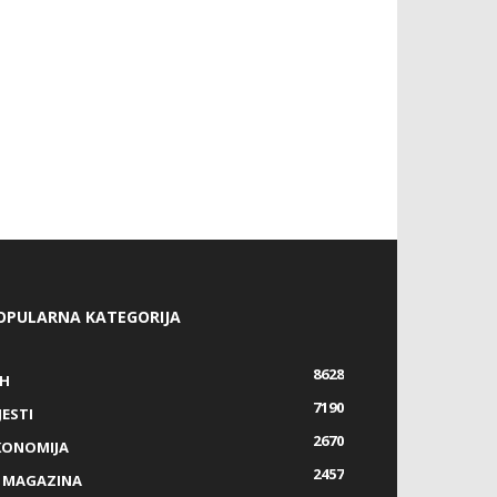
OPULARNA KATEGORIJA
8628
IH
7190
JESTI
2670
KONOMIJA
2457
Z MAGAZINA