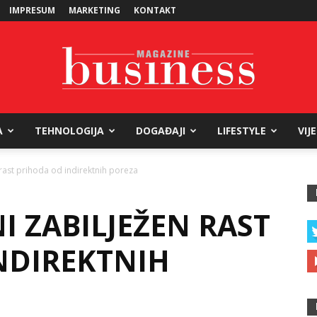
IMPRESUM
MARKETING
KONTAKT
A
TEHNOLOGIJA
DOGAĐAJI
LIFESTYLE
VIJ
Business
 rast prihoda od indirektnih poreza
NI ZABILJEŽEN RAST
Magazine
NDIREKTNIH