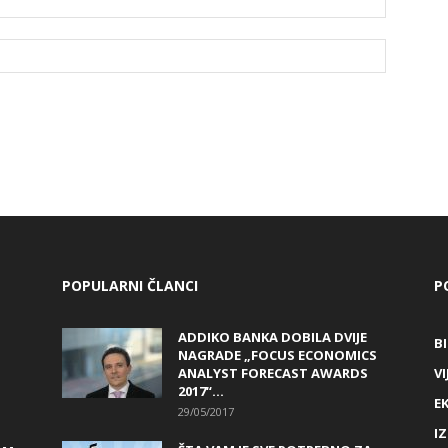
POPULARNI ČLANCI
P
ADDIKO BANKA DOBILA DVIJE
B
NAGRADE „FOCUS ECONOMICS
ANALYST FORECAST AWARDS
VI
2017“...
E
29/05/2017
I