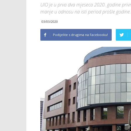
UIO je u prva dva mjeseca 2020. godine privr
manje u odnosu na isti period prošle godine.
03/03/2020
Podijelite s drugima na Facebooku!