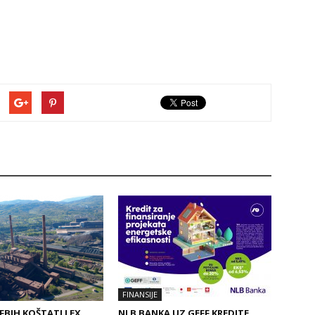
FINANSIJE
 FBIH KOŠTATI LEX
NLB BANKA UZ GEFF KREDITE