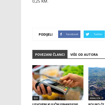
0,25 KM.
PODIJELI
Facebook
Twitter
POVEZANI ČLANCI
VIŠE OD AUTORA
BIH
ANALIZA
USVOJENI KLJUČNI FINANSIJSKI
KOLIKO ĆE