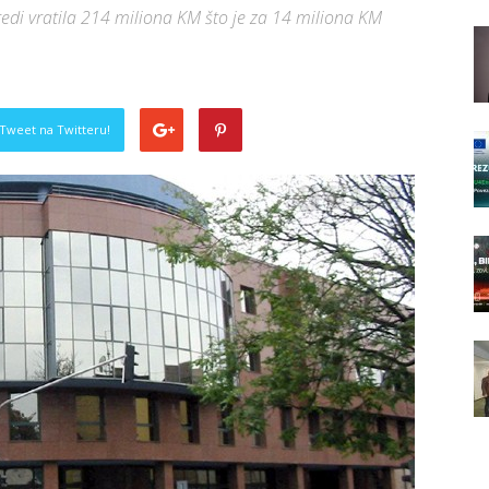
edi vratila 214 miliona KM što je za 14 miliona KM
Tweet na Twitteru!