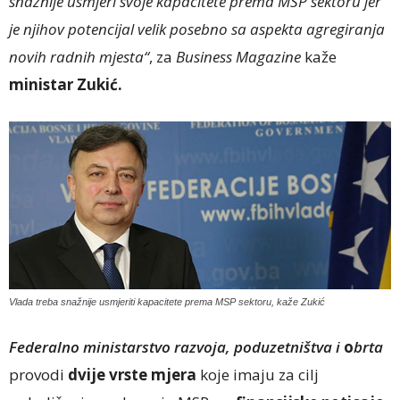
snažnije usmjeri svoje kapacitete prema MSP sektoru jer
je njihov potencijal velik posebno sa aspekta agregiranja
novih radnih mjesta“
, za
Business Magazine
kaže
ministar Zukić.
Vlada treba snažnije usmjeriti kapacitete prema MSP sektoru, kaže Zukić
Federalno ministarstvo razvoja, poduzetništva i
o
brta
provodi
dvije vrste mjera
koje imaju za cilj