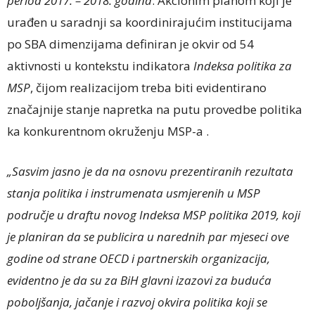
period 2017. – 2018. godina
. Akcionim planom koji je
urađen u saradnji sa koordinirajućim institucijama
po SBA dimenzijama definiran je okvir od 54
aktivnosti u kontekstu indikatora
Indeksa politika za
MSP
, čijom realizacijom treba biti evidentirano
značajnije stanje napretka na putu provedbe politika
ka konkurentnom okruženju MSP-a .
„Sasvim jasno je da na osnovu prezentiranih rezultata
stanja politika i instrumenata usmjerenih u MSP
područje u draftu novog Indeksa MSP politika 2019, koji
je planiran da se publicira u narednih par mjeseci ove
godine od strane OECD i partnerskih organizacija,
evidentno je da su za BiH glavni izazovi za buduća
poboljšanja, jačanje i razvoj okvira politika koji se