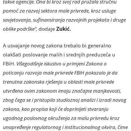
takve agencije. Ona bi kroz svoj rad pružala stručnu
pomoć za razvoj sektora male privrede, kroz usluge
savjetovanja, sufinansiranja razvojnih projekata i druge
oblike podrške“,
dodaje
Zukić.
A usvajanje novog zakona trebalo bi generalno
olakšati poslovanje malih i srednjih preduzeća u
FBiH.
Višegodišnje iskustvo u primjeni Zakona o
poticanju razvoja male privrede FBiH pokazalo je da
trenutna zakonska rješenja u oblasti male privrede
utvrđena ovim zakonom imaju značajne manjkavosti,
zbog čega se i pristupilo studioznoj analizi i izradi novog
zakona, kao propisa koji će doprinijeti stvaranju
ugodnog poslovnog okruženja za malu privredu kroz
unapređenje regulatornog i institucionalnog okvira, čime