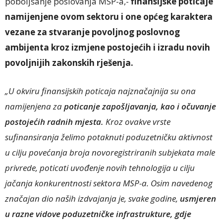
poboljšanje poslovanja MSP-a,-
finansijske poticaje
namijenjene ovom sektoru i one općeg karaktera
vezane za stvaranje povoljnog poslovnog
ambijenta kroz izmjene postojećih i izradu novih
povoljnijih zakonskih rješenja.
„U okviru finansijskih poticaja najznačajnija su ona
namijenjena za
poticanje zapošljavanja, kao i očuvanje
postojećih radnih mjesta.
Kroz ovakve vrste
sufinansiranja želimo potaknuti poduzetničku aktivnost
u cilju povećanja broja novoregistriranih subjekata male
privrede, poticati uvođenje novih tehnologija u cilju
jačanja konkurentnosti sektora MSP-a. Osim navedenog
značajan dio naših izdvajanja je, svake godine,
usmjeren
u razne vidove poduzetničke infrastrukture, gdje