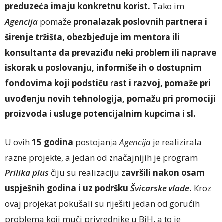
preduzeća imaju konkretnu korist.
Tako im
Agencija
pomaže
pronalazak poslovnih partnera i
širenje tržišta, obezbjeđuje im mentora ili
konsultanta da prevaziđu neki problem ili naprave
iskorak u poslovanju, informiše ih o dostupnim
fondovima koji podstiču rast i razvoj, pomaže pri
uvođenju novih tehnologija, pomažu pri promociji
proizvoda i usluge potencijalnim kupcima i sl.
U ovih
15 godina
postojanja
Agencija
je realizirala
razne projekte, a jedan od značajnijih je program
Prilika plus
čiju su realizaciju z
avršili nakon osam
uspješnih godina i uz podršku
Švicarske vlade
.
Кroz
ovaj projekat pokušali su riješiti jedan od gorućih
problema koji muči privrednike u BiH, a to je