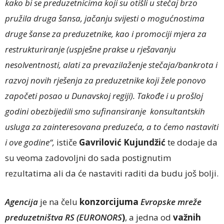
kako bi se preduzetnicima koji su otišli u stečaj brzo
pružila druga šansa, jačanju svijesti o mogućnostima
druge šanse za preduzetnike, kao i promociji mjera za
restrukturiranje (uspješne prakse u rješavanju
nesolventnosti, alati za prevazilaženje stečaja/bankrota i
razvoj novih rješenja za preduzetnike koji žele ponovo
započeti posao u Dunavskoj regiji). Takođe i u prošloj
godini obezbijedili smo sufinansiranje konsultantskih
usluga za zainteresovana preduzeća, a to ćemo nastaviti
i ove godine“,
ističe
Gavrilović Kujundžić
te dodaje da
su veoma zadovoljni do sada postignutim
rezultatima ali da će nastaviti raditi da budu još bolji.
Agencija
je na čelu
konzorcijuma
Evropske mreže
preduzetništva RS
(EURONORS
)
, a jedna od
važnih