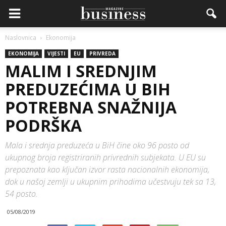
Naslovnica
Ekonomija
EKONOMIJA
VIJESTI
EU
PRIVREDA
MALIM I SREDNJIM
PREDUZEĆIMA U BIH
POTREBNA SNAŽNIJA
PODRŠKA
Mala i srednja preduzeća u BiH čine oko 96 posto od
ukupnog broja registriranih privrednih subjekata. U EU su
prepoznata kao ključan izvor rasta nacionalnih ekonomija,
dok u našoj zemlji u ukupnim prihodima učestvuju tek sa 13,
54 posto.
05/08/2019