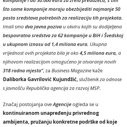
kompanije i do 30.000 eura za zrela preduzeća, s tim
što same kompanije moraju obezbijediti najmanje 50
posto sredstava potrebnih za realizaciju tih projekata.
Imali smo
dva javna poziva
u okviru kojih su dodijeljena
bespovratna sredstva za 62 kompanije u BiH i Švedskoj
u ukupnom iznosu od 1,4 miliona eura.
Ukupna
vrijednost ovih projekata bila je oko
4,5 miliona eura,
a
njihovom realizacijom omogućeno je otvaranje novih
318 radna mjesta”
, za
Business Magazine
kaže
Daliborka Gavrilović Kujundžić,
službenik za odnose
s javnošću Republička agencija za razvoj MSP.
Značaj postojanja ove
Agencije
ogleda se u
kontinuiranom unapređenju privrednog
ambijenta, pružanju konkretne podrške od koje