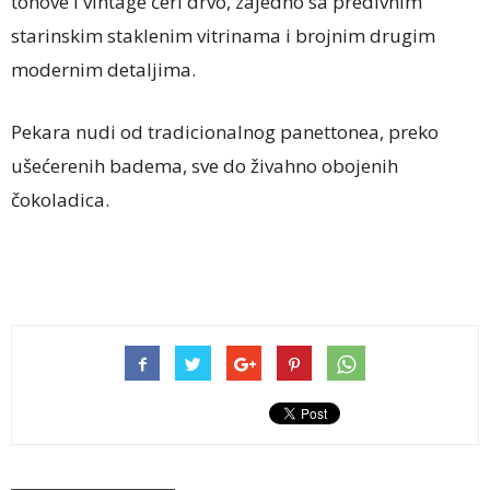
tonove i vintage čeri drvo, zajedno sa predivnim
starinskim staklenim vitrinama i brojnim drugim
modernim detaljima.
Pekara nudi od tradicionalnog panettonea, preko
ušećerenih badema, sve do živahno obojenih
čokoladica.