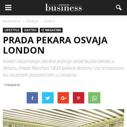
Naslovnica
Lifestyle
Gastro
LIFESTYLE
GASTRO
IZ MAGAZINA
PRADA PEKARA OSVAJA
LONDON
Nakon zauzimanja zavidne pozicije iznad butika benda u
Milanu, Prada Marchesi 1824 pekara debitira i na britanskom
tlu, sa prvom poslovnicom u Londonu
17/04/2019