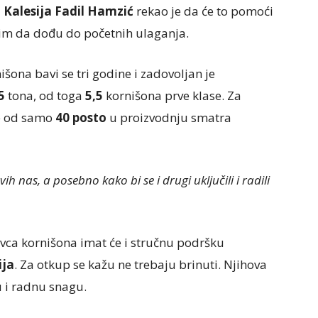
 Kalesija Fadil Hamzić
rekao je da će to pomoći
 im da dođu do početnih ulaganja.
ona bavi se tri godine i zadovoljan je
5
tona, od toga
5,5
kornišona prve klase. Za
je od samo
40 posto
u proizvodnju smatra
 nas, a posebno kako bi se i drugi uključili i radili
avca kornišona imat će i stručnu podršku
ija
. Za otkup se kažu ne trebaju brinuti. Njihova
u i radnu snagu.