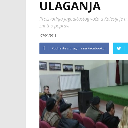
ULAGANJA
Proizvodnja jagodičastog voća u Kalesiji je u 
znatno popravi
07/01/2019
Podijelite s drugima na Facebooku!