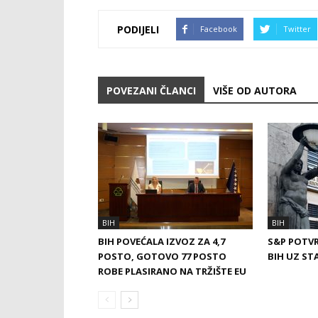
PODIJELI
Facebook
Twitter
POVEZANI ČLANCI
VIŠE OD AUTORA
BIH
BIH
BIH POVEĆALA IZVOZ ZA 4,7
S&P POTVR
POSTO, GOTOVO 77 POSTO
BIH UZ ST
ROBE PLASIRANO NA TRŽIŠTE EU