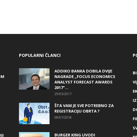
POPULARNI ČLANCI
P
ADDIKO BANKA DOBILA DVIJE
B
OM
NAGRADE „FOCUS ECONOMICS
ANALYST FORECAST AWARDS
VI
2017“...
E
29/05/2017
I
ŠTA VAM JE SVE POTREBNO ZA
D
REGISTRACIJU OBRTA ?
08/07/2018
FI
SV
BURGER KING UVODI
JI