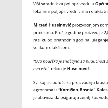
Viši saradnik za poljoprivredu u
Općini
lokalnim poljoprivrednicima i olakšati
Mirsad Huseinović
proizvodnjom korniš
prinosima. Prošle godine proizveo je
7,
razliku od prethodnih godina, ulagan
velikom olakšicom.
“Ova podrška je značajna za budućnost svih
ovo isto”,
rekao je
Huseinović
.
Svi koji se odluče za proizvodnju krast
agronoma iz “
Kornišon-Bosnia” Kales
je obaveza da osiguraju zemljište, vod