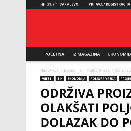
C
31.7
PRIJAVA / REGISTRACIJA
SARAJEVO
POČETNA
IZ MAGAZINA
EKONOMIJ
Naslovnica
Ekonomija
Poljoprivreda
Održiva p
VIJESTI
BIH
EKONOMIJA
POLJOPRIVREDA
PROJE
ODRŽIVA PROI
OLAKŠATI POL
DOLAZAK DO P