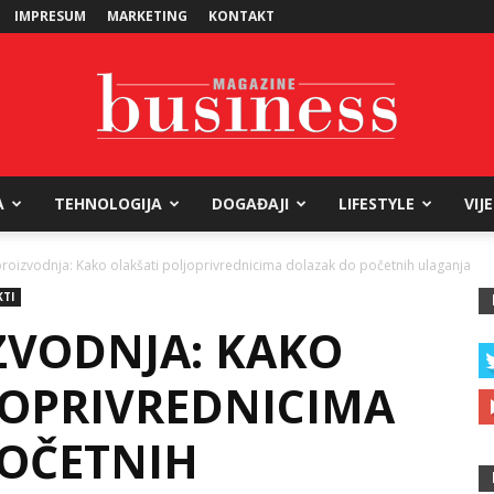
IMPRESUM
MARKETING
KONTAKT
A
TEHNOLOGIJA
DOGAĐAJI
LIFESTYLE
VIJ
Business
roizvodnja: Kako olakšati poljoprivrednicima dolazak do početnih ulaganja
KTI
ZVODNJA: KAKO
Magazine
JOPRIVREDNICIMA
OČETNIH