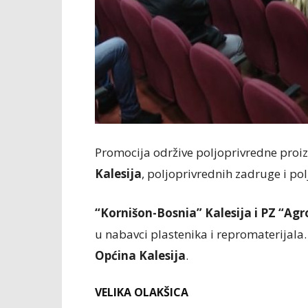
Promocija održive poljoprivredne proi
Kalesija
, poljoprivrednih zadruge i po
“Kornišon-Bosnia” Kalesija i PZ “Ag
u nabavci plastenika i repromaterijala
Općina Kalesija
.
VELIKA OLAKŠICA