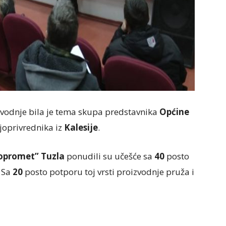
zvodnje bila je tema skupa predstavnika
Općine
ljoprivrednika iz
Kalesije
.
ropromet” Tuzla
ponudili su učešće sa
40
posto
. Sa
20
posto potporu toj vrsti proizvodnje pruža i