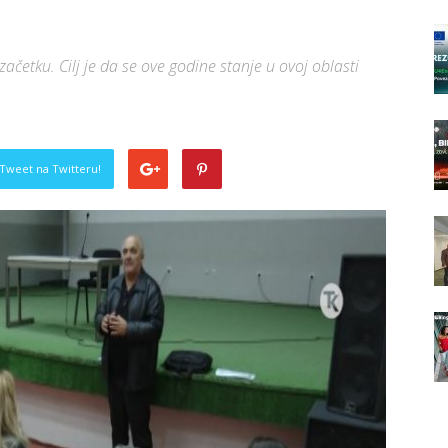
začetku. Cilj je da se ove godine stanje u ovoj oblasti
Tweet na Twitteru!