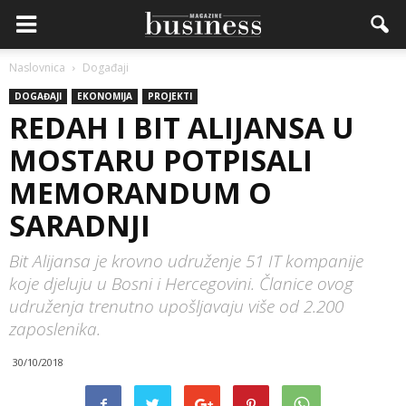
Naslovnica
Događaji
DOGAĐAJI
EKONOMIJA
PROJEKTI
REDAH I BIT ALIJANSA U
MOSTARU POTPISALI
MEMORANDUM O
SARADNJI
Bit Alijansa je krovno udruženje 51 IT kompanije
koje djeluju u Bosni i Hercegovini. Članice ovog
udruženja trenutno upošljavaju više od 2.200
zaposlenika.
30/10/2018