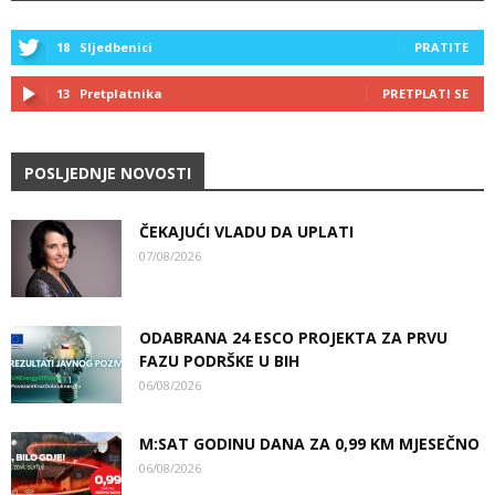
18
Sljedbenici
PRATITE
13
Pretplatnika
PRETPLATI SE
POSLJEDNJE NOVOSTI
ČEKAJUĆI VLADU DA UPLATI
07/08/2026
ODABRANA 24 ESCO PROJEKTA ZA PRVU
FAZU PODRŠKE U BIH
06/08/2026
M:SAT GODINU DANA ZA 0,99 KM MJESEČNO
06/08/2026