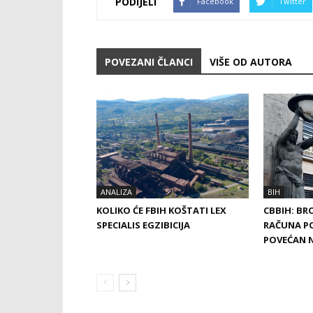
PODIJELI
Facebook
Twitter
POVEZANI ČLANCI
VIŠE OD AUTORA
ANALIZA
BIH
KOLIKO ĆE FBIH KOŠTATI LEX
CBBIH: BR
SPECIALIS EGZIBICIJA
RAČUNA P
POVEĆAN N