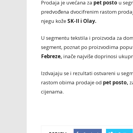
Prodaja je uvećana za
pet posto
u segm
predvođena dvocifrenim rastom proda
njegu kože
SK-II i Olay.
U segmentu tekstila i proizvoda za do
segment, poznat po proizvodima poput
Febreze,
inače najviše doprinosi uku
Izdvajaju se i rezultati ostvareni u se
rastom obima prodaje od
pet posto,
z
cijenama.