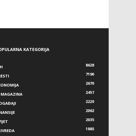
OPULARNA KATEGORIJA
8628
IH
7190
JESTI
2670
KONOMIJA
2457
Z MAGAZINA
2229
OGAĐAJI
2062
NANSIJE
2035
IJET
1885
RIVREDA