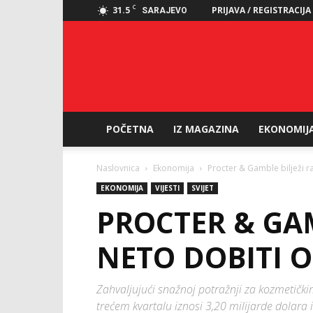
C
31.5
PRIJAVA / REGISTRACIJA
SARAJEVO
POČETNA
IZ MAGAZINA
EKONOMIJ
Naslovnica
Ekonomija
Procter & Gamble bilježi r
EKONOMIJA
VIJESTI
SVIJET
PROCTER & GAM
NETO DOBITI O
Zahvaljujući snažnoj potražnji za kozmetički
trećem kvartalu iznosi 3,20 milijarde dolara 