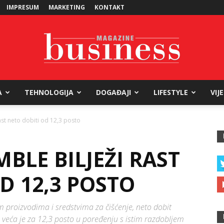
IMPRESUM
MARKETING
KONTAKT
A
TEHNOLOGIJA
DOGAĐAJI
LIFESTYLE
VIJ
Business
ast neto dobiti od 12,3 posto
BLE BILJEŽI RAST
Magazine
D 12,3 POSTO
m proizvodima i sredstvima za čišćenje, neto dobit
i veća je za 12,3 posto u poređenju s istim razdobljem