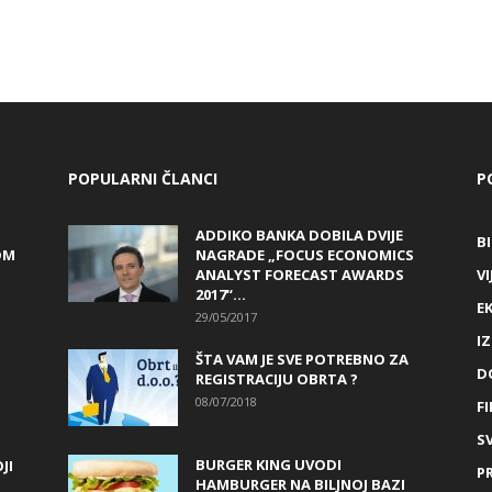
POPULARNI ČLANCI
P
ADDIKO BANKA DOBILA DVIJE
B
OM
NAGRADE „FOCUS ECONOMICS
ANALYST FORECAST AWARDS
VI
2017“...
E
29/05/2017
I
ŠTA VAM JE SVE POTREBNO ZA
D
REGISTRACIJU OBRTA ?
08/07/2018
FI
SV
BURGER KING UVODI
JI
P
HAMBURGER NA BILJNOJ BAZI